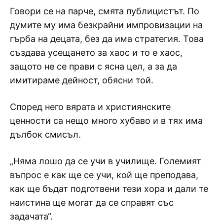
Говори се на парче, смята публицистът. По
думите му има безкрайни импровизации на
гърба на децата, без да има стратегия. Това
създава усещането за хаос и то е хаос,
защото не се прави с ясна цел, а за да
имитираме дейност, обясни той.
Според него вярата и християнските
ценности са нещо много хубаво и в тях има
дълбок смисъл.
„Няма лошо да се учи в училище. Големият
въпрос е как ще се учи, кой ще преподава,
как ще бъдат подготвени тези хора и дали те
наистина ще могат да се справят със
задачата“.