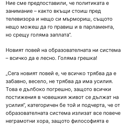
Ние сме предпоставили, че политиката е
занимание – както вкъщи стоиш пред
телевизора и нещо си мърмориш, същото
нещо можеш да го правиш и в парламента,
но срещу голяма заплата“.
Новият повей на образователната ни система
– всичко да е лесно. Голяма грешка!
„Сега новият повей е, че всичко трябва да е
забавно, весело, не трябва да има усилия.
Това е дълбоко погрешно, защото всички
постижения в човешкия живот се дължат на
усилия“, категоричен бе той и подчерта, че от
образователната система излизат все повече
неграмотни хора, защото философията е