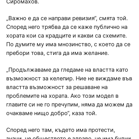
Сиромахов.
„Важно е да се направи ревизия“, смята той.
Според него трябва да се каже публично на
хората кои са крадците и какви са схемите.
По думите му има мнозинство, с което да се
пребори това, стига да има желание.
„Продължаваме да гледаме на властта като
възможност за келепир. Ние не виждаме във
властта възможност за решаване на
проблемите на хората. Ако този модел в
главите си не го пречупим, няма да можем да
очакваме нищо добро“, каза той.
Според него там, където има протести,
значи, че обществото е здраво, че има будни