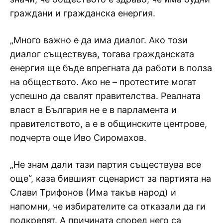
граждани и гражданска енергия.
„Много важно е да има диалог. Ако този
диалог съществува, тогава гражданската
енергия ще бъде впрегната да работи в полза
на обществото. Ако не – протестите могат
успешно да свалят правителства. Реалната
власт в България не е в парламента и
правителството, а е в общинските центрове,
подчерта още Иво Сиромахов.
„Не знам дали тази партия съществува все
още“, каза бившият сценарист за партията на
Слави Трифонов (Има такъв народ) и
напомни, че избирателите са отказали да ги
подкрепят. А причината според него са