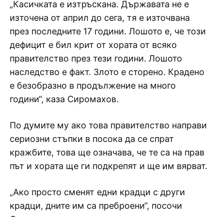
„Касичката е изтръскана. Държавата не е
източена от април до сега, тя е източвана
през последните 17 години. Лошото е, че този
дефицит е бил крит от хората от всяко
правителство през тези години. Лошото
наследство е факт. Злото е сторено. Крадено
е безобразно в продължение на много
години“, каза Сиромахов.
По думите му ако това правителство направи
сериозни стъпки в посока да се спрат
кражбите, това ще означава, че те са на прав
път и хората ще ги подкрепят и ще им вярват.
„Ако просто сменят едни крадци с други
крадци, дните им са преброени“, посочи