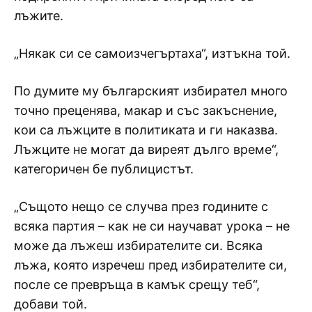
лъжите.
„Някак си се самоизчегъртаха“, изтъкна той.
По думите му българският избирател много
точно преценява, макар и със закъснение,
кои са лъжците в политиката и ги наказва.
Лъжците не могат да виреят дълго време“,
категоричен бе публицистът.
„Същото нещо се случва през годините с
всяка партия – как не си научават урока – не
може да лъжеш избирателите си. Всяка
лъжа, която изречеш пред избирателите си,
после се превръща в камък срещу теб“,
добави той.