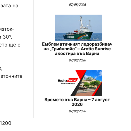
07/08/2026
зата на
изток-
 30°.
Емблематичният ледоразбивач
ето ще е
на „Грийнпийс“ – Arctic Sunrise
акостира във Варна
07/08/2026
д
източните
.
Времето във Варна – 7 август
2026
07/08/2026
 1200