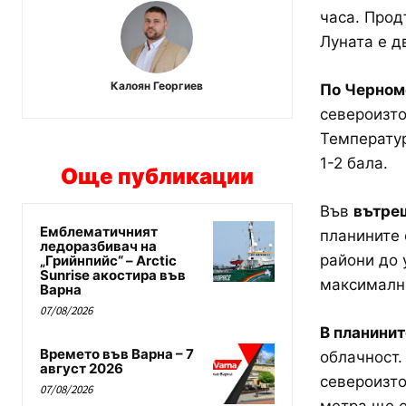
часа. Прод
Луната е д
Калоян Георгиев
По Черном
североизто
Температур
1-2 бала.
Още публикации
Във
вътреш
Емблематичният
планините 
ледоразбивач на
райони до 
„Грийнпийс“ – Arctic
Sunrise акостира във
максимални
Варна
07/08/2026
В планинит
Времето във Варна – 7
облачност.
август 2026
североизто
07/08/2026