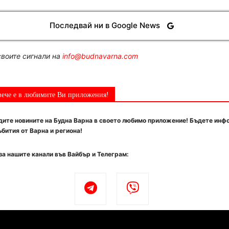
Последвай ни в Google News
воите сигнали на
info@budnavarna.com
вече е в любимите Ви приложения!
ите новините на Будна Варна в своето любимо приложение! Бъдете инф
бития от Варна и региона!
за нашите канали във Вайбър и Телеграм: