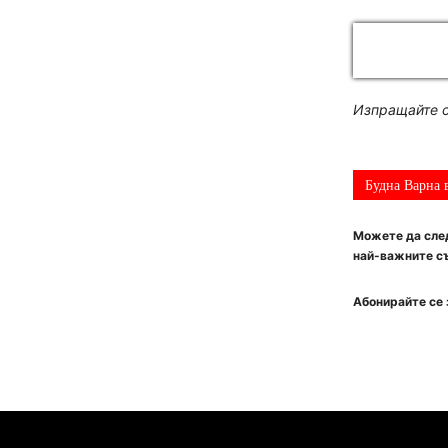
Изпращайте с
Будна Варна 
Можете да след
най-важните съ
Абонирайте се 