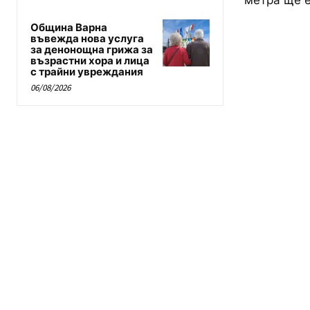
метра ще е
Община Варна
въвежда нова услуга
за денонощна грижа за
възрастни хора и лица
с трайни увреждания
06/08/2026