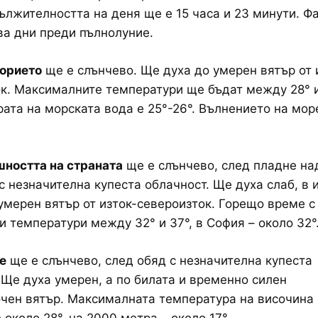
ължителността на деня ще е 15 часа и 23 минути. Фа
ва дни преди пълнолуние.
орието
ще е слънчево. Ще духа до умерен вятър от 
к. Максималните температури ще бъдат между 28° и
ата на морската вода е 25°-26°. Вълнението на мор
ността на страната
ще е слънчево, след пладне на
с незначителна купеста облачност. Ще духа слаб, в 
умерен вятър от изток-североизток. Горещо време с
 температури между 32° и 37°, в София – около 32°
е
ще е слънчево, след обяд с незначителна купеста
 Ще духа умерен, а по билата и временно силен
чен вятър. Максималната температура на височина