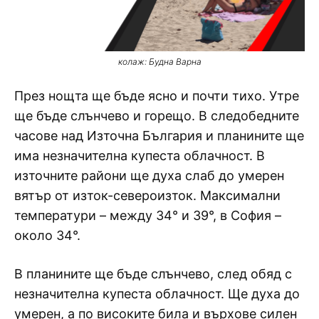
колаж: Будна Варна
През нощта ще бъде ясно и почти тихо. Утре
ще бъде слънчево и горещо. В следобедните
часове над Източна България и планините ще
има незначителна купеста облачност. В
източните райони ще духа слаб до умерен
вятър от изток-североизток. Максимални
температури – между 34° и 39°, в София –
около 34°.
В планините ще бъде слънчево, след обяд с
незначителна купеста облачност. Ще духа до
умерен, а по високите била и върхове силен