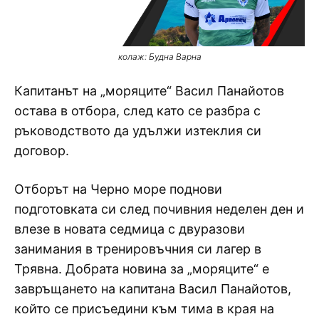
колаж: Будна Варна
Капитанът на „моряците“ Васил Панайотов
остава в отбора, след като се разбра с
ръководството да удължи изтеклия си
договор.
Отборът на Черно море поднови
подготовката си след почивния неделен ден и
влезе в новата седмица с двуразови
занимания в тренировъчния си лагер в
Трявна. Добрата новина за „моряците“ е
завръщането на капитана Васил Панайотов,
който се присъедини към тима в края на