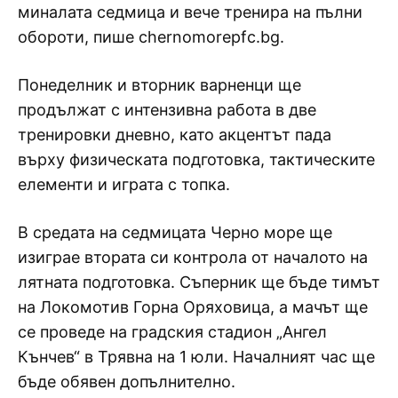
миналата седмица и вече тренира на пълни
обороти, пише chernomorepfc.bg.
Понеделник и вторник варненци ще
продължат с интензивна работа в две
тренировки дневно, като акцентът пада
върху физическата подготовка, тактическите
елементи и играта с топка.
В средата на седмицата Черно море ще
изиграе втората си контрола от началото на
лятната подготовка. Съперник ще бъде тимът
на Локомотив Горна Оряховица, а мачът ще
се проведе на градския стадион „Ангел
Кънчев“ в Трявна на 1 юли. Началният час ще
бъде обявен допълнително.