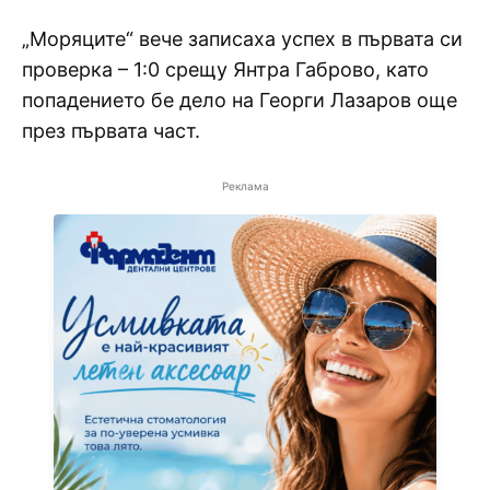
„Моряците“ вече записаха успех в първата си
проверка – 1:0 срещу Янтра Габрово, като
попадението бе дело на Георги Лазаров още
през първата част.
Реклама