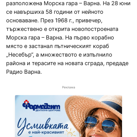
разположена Морска гара – Варна. На 28 юни
се навършиха 58 години от нейното
основаване. През 1968 г., привечер,
тържествено е открита новопостроената
Морска гара – Варна. На първо корабно
място е застанал пътническият кораб
„Несебър“, а множеството е изпълнило
района и терасите на новата сграда, предаде
Радио Варна.
Реклама