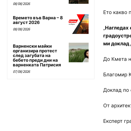
08/08/2026
Ето какво 
Времето във Варна – 8
август 2026
„
Нагледах с
08/08/2026
градоустро
ми доклад 
Варненски майки
организира протест
след загубата на
До Кмета 
бебето преди дни на
варненката Патрисия
07/08/2026
Благомир 
Доклад по 
От архитек
Експерт г