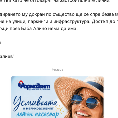
 тъй като не отговарят на застроителните линии.
дирането му докрай по същество ще се спре безвъз
е на улици, паркинги и инфраструктура. Достъп до 
ъци през Баба Алино няма да има.
е
ралиев“
Реклама