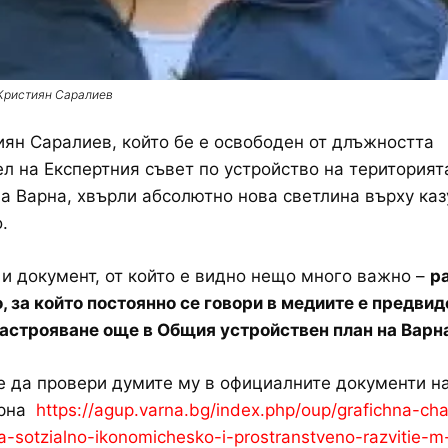
Кристиян Саралиев
иян Саралиев, който бе е освободен от длъжността
л на Експертния съвет по устройство на територият
 Варна, хвърли абсолютно нова светлина върху каз
.
 и документ, от който е видно нещо много важно –
р
, за който постоянно се говори в медиите е предвид
астрояване още в Общия устройствен план на Варн
 да провери думите му в официалните документи на
рна
https://agup.varna.bg/index.php/oup/grafichna-ch
-sotzialno-ikonomichesko-i-prostranstveno-razvitie-