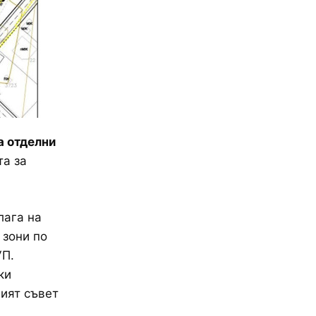
а отделни
та за
лага на
 зони по
УП.
ки
ният съвет