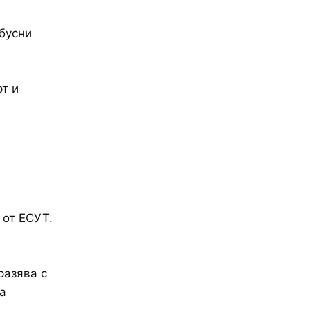
бусни
т и
 от ЕСУТ.
разява с
а