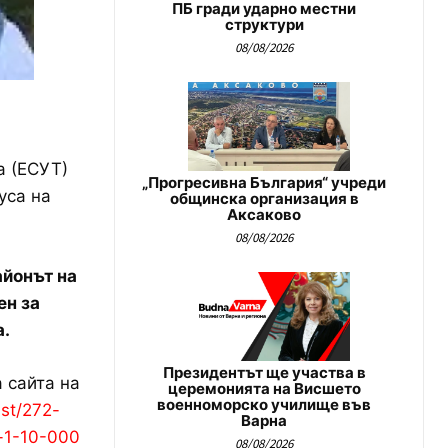
ПБ гради ударно местни
структури
08/08/2026
а (ЕСУТ)
„Прогресивна България“ учреди
уса на
общинска организация в
Аксаково
08/08/2026
айонът на
ен за
а.
Президентът ще участва в
 сайта на
церемонията на Висшето
военноморско училище във
ast/272-
Варна
m-1-10-000
08/08/2026