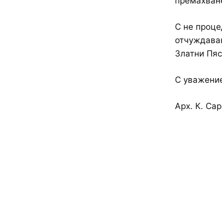
премахване
С не проце
отчуждаван
Златни Пяс
С уважени
Арх. К. Са