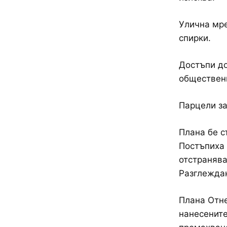
Улична мре
спирки.
Достъпи до
обществени
Парцели за
Плана бе с
Постъпиха 
отстранява
Разглеждан
Плана Отне
нанесените