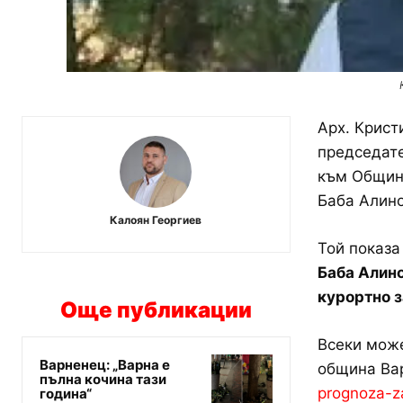
Арх. Крист
председате
към Община
Баба Алино
Калоян Георгиев
Той показа
Баба Алино
курортно з
Още публикации
Всеки може
Варненец: „Варна е
община Ва
пълна кочина тази
prognoza-za
година“