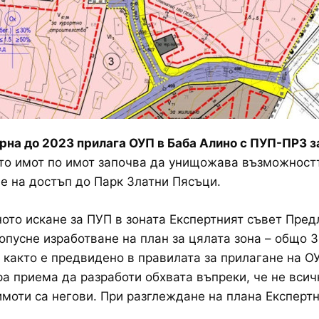
на до 2023 прилага ОУП в Баба Алино с ПУП-ПРЗ з
ето имот по имот започва да унищожава възможност
е на достъп до Парк Златни Пясъци.
ото искане за ПУП в зоната Експертният съвет Пред
опусне изработване на план за цялата зона – общо 3
 както е предвидено в правилата за прилагане на О
а приема да разработи обхвата въпреки, че не всич
имоти са негови. При разглеждане на плана Експерт