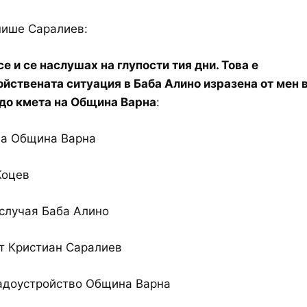
пише Саралиев:
е и се наслушах на глупости тия дни. Това е
йствената ситуация в Баба Алино изразена от мен 
до кмета на Община Варна
:
на Община Варна
Коцев
случая Баба Алино
т Кристиан Саралиев
радоустройство Община Варна