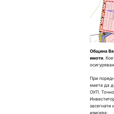
Община Вар
имоти
. Ко
осигуряван
При поредн
кмета да д
ОУП. Точно
Инвеститор
засегнати 
изисква: