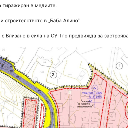
 тиражиран в медиите.
и строителството в „Баба Алино“
с Влизане в сила на ОУП го предвижда за застрояв