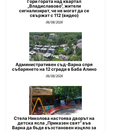
Гори гората над квартал
„Владиславово“, жители
сигнализират, че не могат да се
свържат с 112 (видео)
06/08/2026
Административен съд-Варна спря
събарянето на 12 сгради в Баба Алино
06/08/2026
Стела Николова настоява дворът на
детска ясла „Приказен свят“ във
Варна да бъде възстановен изцяло за