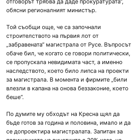
отговорът трябва да даде прокуратурата“,
обясни регионалният министър.
Той съобщи още, че са започнали
строителството на първия лот от
„забравената“ магистрала от Русе. Въпросът
обаче бил, че когато се говори политически,
се пропускала невидимата част, а именно
наследството, което било липса на проекти
за магистрала. В момента и фирмите „били
влезли в капана на онова беззаконие, което
беше“.
По думите му обходът на Кресна щял да
бъде готов за година и половина, имало и да
се допроектира магистралата. Запитан за