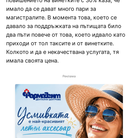
повишението на винетките с 30% каза, че
имало да се дават много пари за
магистралите. В момента това, което се
давало за поддръжката на пътищата било
два пъти повече от това, което идвало като
приходи от тол таксите и от винетките.
Колкото и да е некачествана услугата, тя
имала своята цена.
Реклама