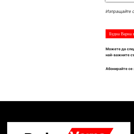
Изпращайте с
Будна Варна 
Можете да след
най-важните съ
Абонирайте се 