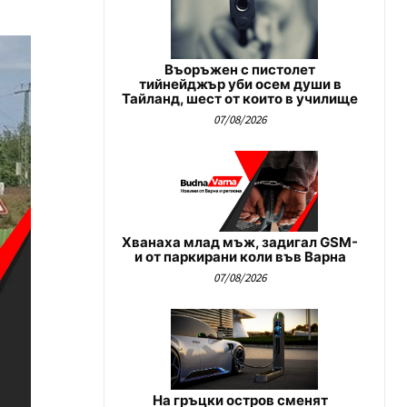
Въоръжен с пистолет
тийнейджър уби осем души в
Тайланд, шест от които в училище
07/08/2026
Хванаха млад мъж, задигал GSM-
и от паркирани коли във Варна
07/08/2026
На гръцки остров сменят