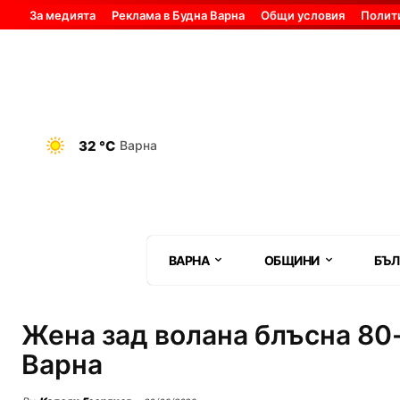
За медията
Реклама в Будна Варна
Общи условия
Полит
32 °C
Варна
ВАРНА
ОБЩИНИ
БЪЛ
Жена зад волана блъсна 80
Варна