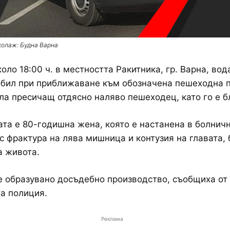
колаж: Будна Варна
коло 18:00 ч. в местността Ракитника, гр. Варна, вод
бил при приближаване към обозначена пешеходна п
ла пресичащ отдясно наляво пешеходец, като го е б
та е 80-годишна жена, която е настанена в болнич
с фрактура на лява мишница и контузия на главата, 
а живота.
е образувано досъдебно производство, съобщиха от
а полиция.
Реклама