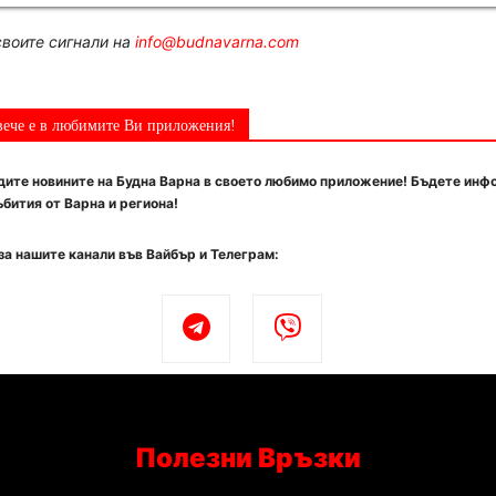
воите сигнали на
info@budnavarna.com
вече е в любимите Ви приложения!
ите новините на Будна Варна в своето любимо приложение! Бъдете инф
бития от Варна и региона!
за нашите канали във Вайбър и Телеграм:
Полезни Връзки