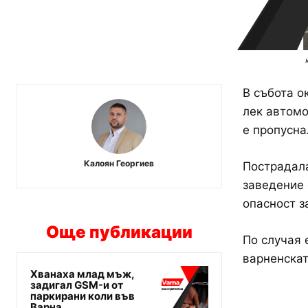
В събота о
лек автомо
е пропусна
Калоян Георгиев
Пострадала
заведение 
опасност з
Още публикации
По случая 
варненскат
Хванаха млад мъж,
задигал GSM-и от
паркирани коли във
Варна