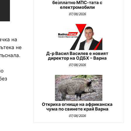
безплатно МПС-тата с
електромобили
07/08/2026
ачка на
ътека не
Д-р Васил Василев е новият
лъснала.
директор на ОДБХ – Варна
07/08/2026
но
без
Откриха огнище на африканска
чума по свинете край Варна
07/08/2026