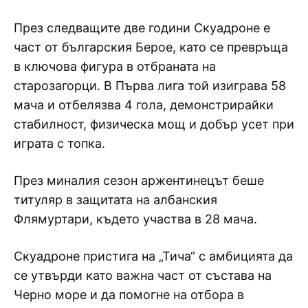
През следващите две години Скуадроне е
част от българския Берое, като се превръща
в ключова фигура в отбраната на
старозагорци. В Първа лига той изиграва 58
мача и отбелязва 4 гола, демонстрирайки
стабилност, физическа мощ и добър усет при
играта с топка.
През миналия сезон аржентинецът беше
титуляр в защитата на албанския
Флямуртари, където участва в 28 мача.
Скуадроне пристига на „Тича“ с амбицията да
се утвърди като важна част от състава на
Черно море и да помогне на отбора в