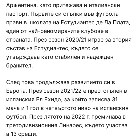
Аржентина, като притежава и италиански
паспорт. Първите си стъпки във футбола
прави в школата на Естудиантес де Ла Плата,
един от най-реномираните клубове в
страната. През сезон 2020/21 играе за втория
състав на Естудиантес, където се
утвърждава като стабилен и надежден
бранител.
След това продължава развитието си в
Европа. През сезон 2021/22 е преотстъпен в
испанския Ел Ехидо, за който записва 31
мача и 1 гол в четвъртото ниво на испанския
футбол. През лятото на 2022 г. преминава в
третодивизионния Линарес, където участва
в 13 срещи.