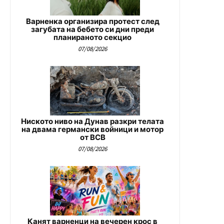
Варненка организира протест след
загубата на бебето си дни преди
планираното секцио
07/08/2026
Ниското ниво на Дунав разкри телата
на двама германски войници и мотор
от ВСВ
07/08/2026
Канят варненци на вечерен крос в