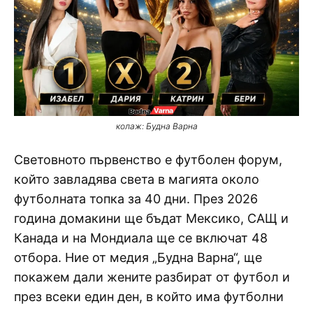
колаж: Будна Варна
Световното първенство е футболен форум,
който завладява света в магията около
футболната топка за 40 дни. През 2026
година домакини ще бъдат Мексико, САЩ и
Канада и на Мондиала ще се включат 48
отбора. Ние от медия „Будна Варна“, ще
покажем дали жените разбират от футбол и
през всеки един ден, в който има футболни