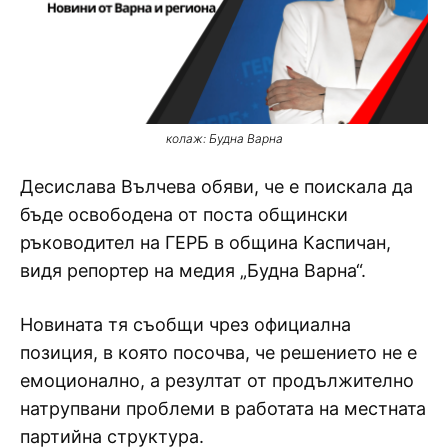
колаж: Будна Варна
Десислава Вълчева обяви, че е поискала да
бъде освободена от поста общински
ръководител на ГЕРБ в община Каспичан,
видя репортер на медия „Будна Варна“.
Новината тя съобщи чрез официална
позиция, в която посочва, че решението не е
емоционално, а резултат от продължително
натрупвани проблеми в работата на местната
партийна структура.