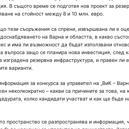
ия. В същото време се подготвя нов проект за резе
ване на стойност между 8 и 10 млн. евро.
що тези съоръжения са спрени, извършвана ли е оц
одоснабдяването на Варна и областта, в какво състо
ес и има ли възможност да бъдат използвани отново
на въпроса защо се планира нова инвестиция, след к
 изградена резервна инфраструктура, и правен ли е
ите варианти.
информация за конкурса за управител на „ВиК – Варна
ен неколкократно – какви са причините за това, на 
цедурата, колко кандидати участват и как ще бъде 
то пространство се разпространява и информация, 