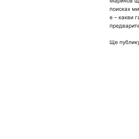
Маринов ще
поисках ми
е – какви 
предварите
Ще публику