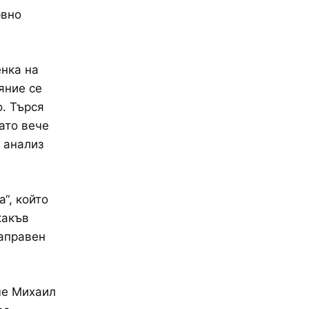
рвно
енка на
яние се
. Търся
ато вече
 анализ
“, който
какъв
направен
че Михаил