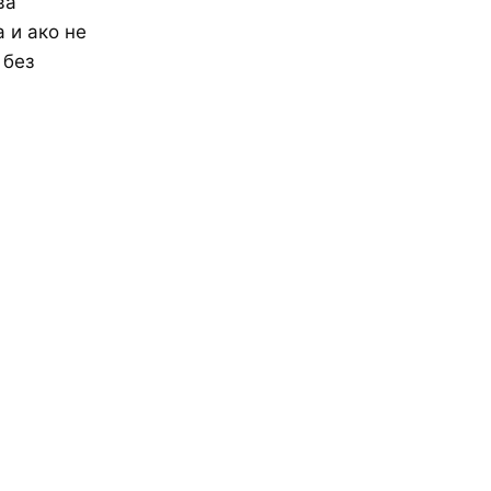
ва
 и ако не
 без