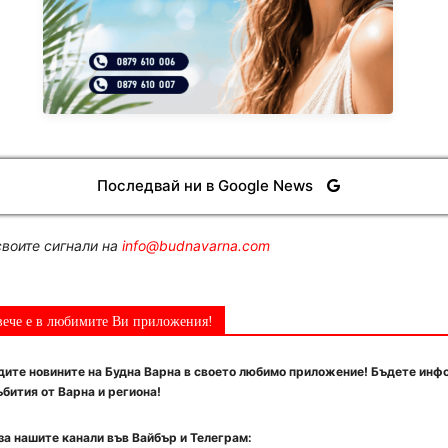
Последвай ни в Google News
воите сигнали на
info@budnavarna.com
вече е в любимите Ви приложения!
ите новините на Будна Варна в своето любимо приложение! Бъдете инф
бития от Варна и региона!
за нашите канали във Вайбър и Телеграм: