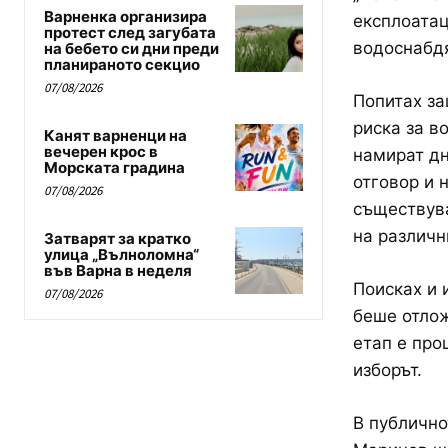
Варненка организира
експлоатац
протест след загубата
водоснабдя
на бебето си дни преди
планираното секцио
07/08/2026
Попитах за
риска за в
Канят варненци на
вечерен крос в
намират дн
Морската градина
отговор и 
07/08/2026
съществува
на различн
Затварят за кратко
улица „Вълноломна“
във Варна в неделя
Поисках и 
07/08/2026
беше отлож
етап е про
изборът.
В публично