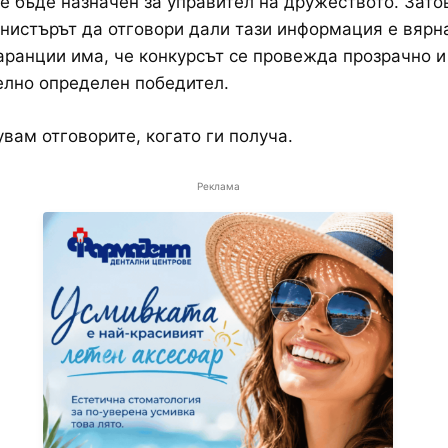
 бъде назначен за управител на дружеството. Зато
нистърът да отговори дали тази информация е вярна
гаранции има, че конкурсът се провежда прозрачно и
лно определен победител.
вам отговорите, когато ги получа.
Реклама