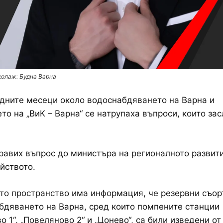
колаж: Будна Варна
дните месеци около водоснабдяването на Варна и
то на „ВиК – Варна“ се натрупаха въпроси, които за
равих въпрос до министъра на регионалното развит
йството.
то пространство има информация, че резервни съо
бдяването на Варна, сред които помпените станции
о 1“, „Повеляново 2“ и „Цонево“, са били изведени от