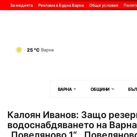
За медията
Реклама в Будна Варна
Общи условия
Полит
25 °C
Варна
ВАРНА
ОБЩИНИ
БЪЛ
Калоян Иванов: Защо резер
водоснабдяването на Варна
„Повеляново 1“, „Повеляново