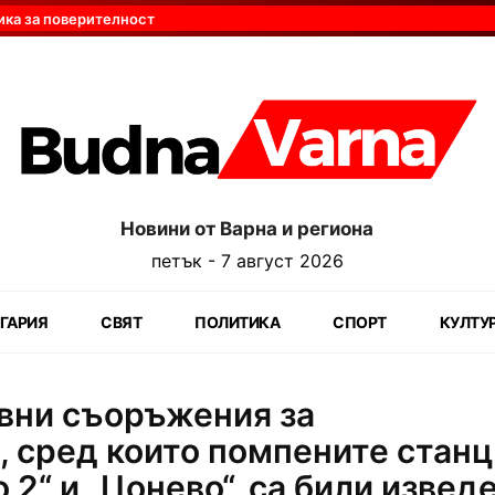
ика за поверителност
Новини от Варна и региона
петък - 7 август 2026
ГАРИЯ
СВЯТ
ПОЛИТИКА
СПОРТ
КУЛТУ
вни съоръжения за
, сред които помпените стан
 2“ и „Цонево“, са били извед