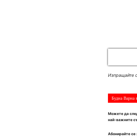
Изпращайте с
Будна Варна 
Можете да след
най-важните съ
Абонирайте се 