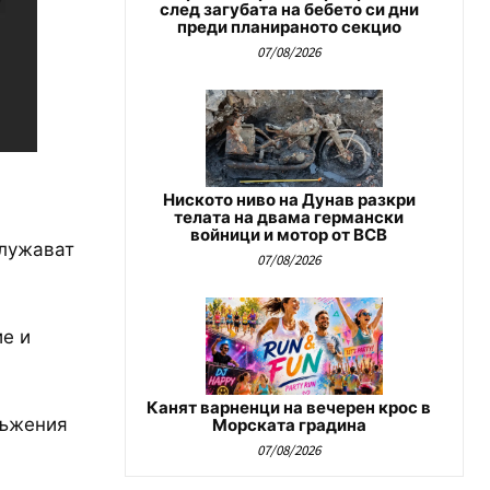
след загубата на бебето си дни
преди планираното секцио
07/08/2026
Ниското ниво на Дунав разкри
телата на двама германски
войници и мотор от ВСВ
служават
07/08/2026
ие и
Канят варненци на вечерен крос в
ръжения
Морската градина
07/08/2026