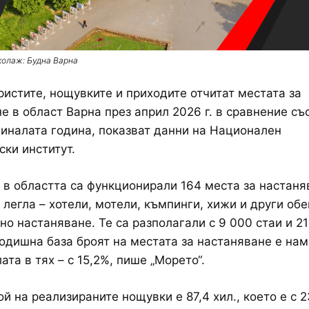
колаж: Будна Варна
ристите, нощувките и приходите отчитат местата за
е в област Варна през април 2026 г. в сравнение съ
иналата година, показват данни на Национален
ски институт.
 в областта са функционирали 164 места за настаня
 легла – хотели, мотели, къмпинги, хижи и други обе
но настаняване. Те са разполагали с 9 000 стаи и 2
годишна база броят на местата за настаняване е нам
лата в тях – с 15,2%, пише „Морето“.
й на реализираните нощувки е 87,4 хил., което е с 2