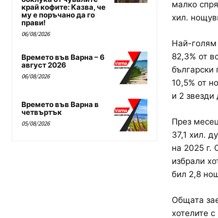
малко спря
край кофите: Казва, че
му е поръчано да го
хил. нощув
прави!
06/08/2026
Най-голям 
82,3% от в
Времето във Варна – 6
август 2026
български 
06/08/2026
10,5% от н
и 2 звезди
Времето във Варна в
четвъртък
През месец
05/08/2026
37,1 хил. 
на 2025 г.
избрали хо
бил 2,8 но
Общата зае
хотелите с