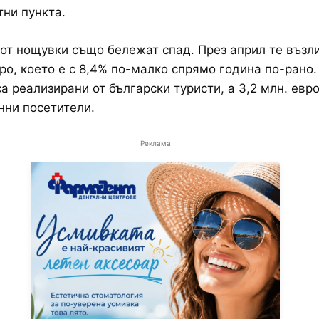
тни пункта.
от нощувки също бележат спад. През април те възли
вро, което е с 8,4% по-малко спрямо година по-рано. 
са реализирани от български туристи, а 3,2 млн. евро
ни посетители.
Реклама