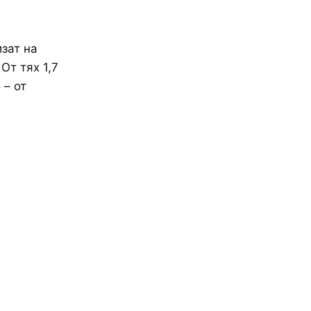
зат на
От тях 1,7
 – от