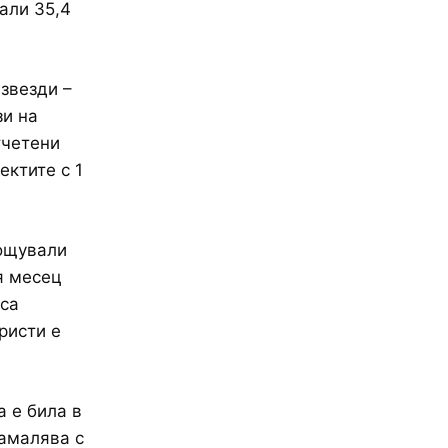
али 35,4
 звезди –
зи на
тчетени
ектите с 1
нощували
я месец
 са
ристи е
а е била в
намалява с