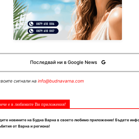
Последвай ни в Google News
воите сигнали на
info@budnavarna.com
вече е в любимите Ви приложения!
ите новините на Будна Варна в своето любимо приложение! Бъдете инф
бития от Варна и региона!