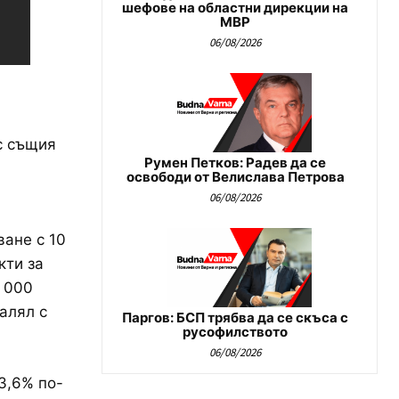
шефове на областни дирекции на
МВР
06/08/2026
с същия
Румен Петков: Радев да се
освободи от Велислава Петрова
06/08/2026
ване с 10
кти за
1 000
алял с
Паргов: БСП трябва да се скъса с
русофилството
06/08/2026
3,6% по-