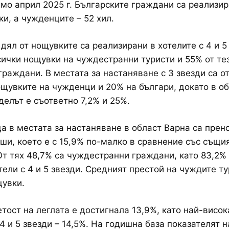
мо април 2025 г. Българските граждани са реализир
ки, а чужденците – 52 хил.
дял от нощувките са реализирани в хотелите с 4 и 5
сички нощувки на чуждестранни туристи и 55% от те
граждани. В местата за настаняване с 3 звезди са о
ощувките на чужденци и 20% на българи, докато в об
 делът е съответно 7,2% и 25%.
а в местата за настаняване в област Варна са пре
души, което е с 15,9% по-малко в сравнение със същи
 От тях 48,7% са чуждестранни граждани, като 83,2%
тели с 4 и 5 звезди. Средният престой на чуждите ту
щувки.
тост на леглата е достигнала 13,9%, като най-висок
 4 и 5 звезди – 14,5%. На годишна база показателят 