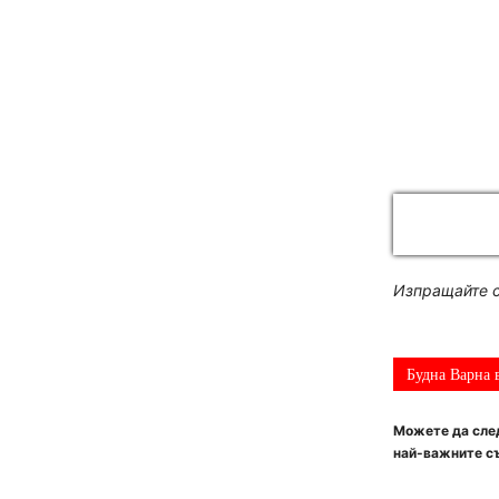
Изпращайте с
Будна Варна 
Можете да след
най-важните съ