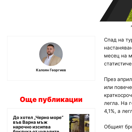
Спад на ту
настаняван
месец на м
статистиче
Калоян Георгиев
През април
или повече
краткосроч
Още публикации
легла. На 
4,1%, а лег
До хотел „Черно море“
във Варна мъж
Общият бро
нарочно изсипва
боклука от чувалите