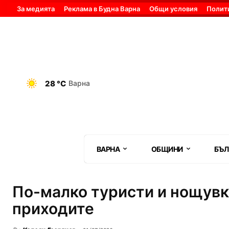
За медията
Реклама в Будна Варна
Общи условия
Полит
28 °C
Варна
ВАРНА
ОБЩИНИ
БЪЛ
По-малко туристи и нощувки
приходите