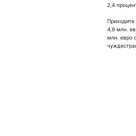
2,4 процен
Приходите 
4,9 млн. е
млн. евро 
чуждестран