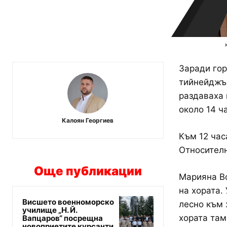
Заради гор
тийнейджър
раздаваха 
около 14 ч
Калоян Георгиев
Към 12 час
Относителн
Още публикации
Марияна Во
на хората.
Висшето военноморско
лесно към 
училище „Н. Й.
хората там
Вапцаров“ посрещна
новоприетите курсанти