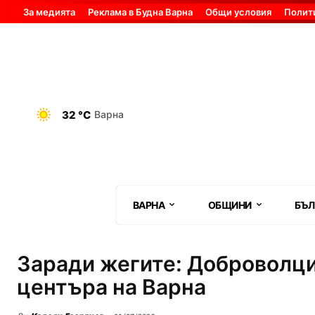
За медията
Реклама в Будна Варна
Общи условия
Полит
32 °C
Варна
ВАРНА
ОБЩИНИ
БЪЛ
Заради жегите: Доброволци
центъра на Варна