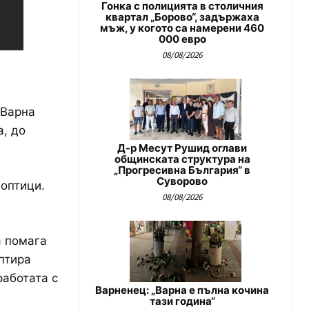
Гонка с полицията в столичния
квартал „Борово“, задържаха
мъж, у когото са намерени 460
000 евро
08/08/2026
 Варна
а, до
Д-р Месут Рушид оглави
общинската структура на
„Прогресивна България“ в
Суворово
ноптици.
08/08/2026
а помага
аптира
работата с
Варненец: „Варна е пълна кочина
тази година“