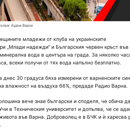
колаж: Будна Варна
ещините младежи от клуба на украинските
и „Млади надежди“ и Българския червен кръст във
минерална вода в центъра на града. За няколко час
аса, всеки получи от тях вода напълно безплатно.
а днес 30 градуса бяха измерени от варненските си
а влажност на въздуха 66%, предаде Радио Варна.
лошина вече знае български и споделя, че обича д
 Учи в Техническия университет и допълва, че се ад
живота във Варна. Доброволец е в БЧК и ѝ харесва 
.