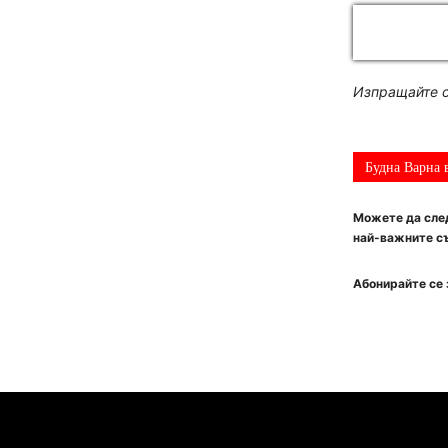
Изпращайте с
Будна Варна 
Можете да след
най-важните съ
Абонирайте се 