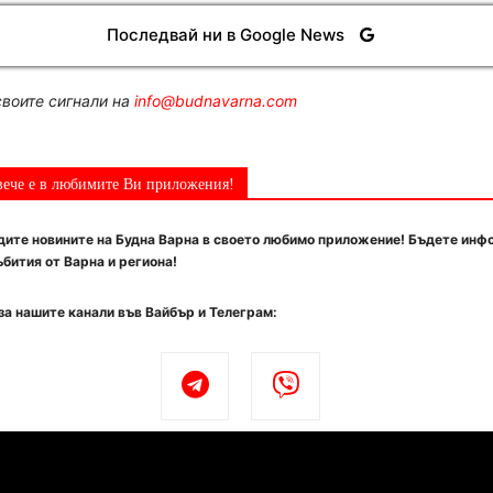
Последвай ни в Google News
воите сигнали на
info@budnavarna.com
вече е в любимите Ви приложения!
ите новините на Будна Варна в своето любимо приложение! Бъдете инф
бития от Варна и региона!
за нашите канали във Вайбър и Телеграм: