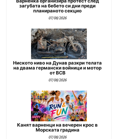
Варненка организира протест след
загубата на бебето си дни преди
планираното секцио
07/08/2026
Ниското ниво на Дунав разкри телата
на двама германски войници и мотор
от ВСВ
07/08/2026
Канят варненци на вечерен крос в
Морската градина
07/08/2026