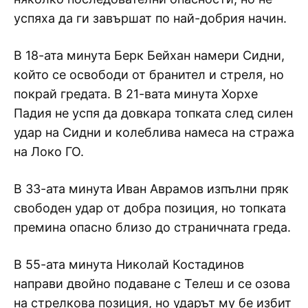
успяха да ги завършат по най-добрия начин.
В 18-ата минута Берк Бейхан намери Сидни,
който се освободи от бранител и стреля, но
покрай гредата. В 21-вата минута Хорхе
Падия не успя да довкара топката след силен
удар на Сидни и колеблива намеса на стража
на Локо ГО.
В 33-ата минута Иван Аврамов изпълни пряк
свободен удар от добра позиция, но топката
премина опасно близо до страничната греда.
В 55-ата минута Николай Костадинов
направи двойно подаване с Телеш и се озова
на стрелкова позиция, но ударът му бе избит