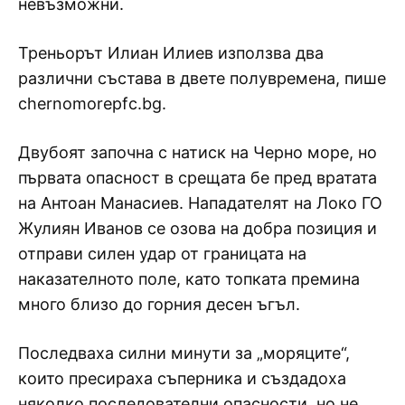
невъзможни.
Треньорът Илиан Илиев използва два
различни състава в двете полувремена, пише
chernomorepfc.bg.
Двубоят започна с натиск на Черно море, но
първата опасност в срещата бе пред вратата
на Антоан Манасиев. Нападателят на Локо ГО
Жулиян Иванов се озова на добра позиция и
отправи силен удар от границата на
наказателното поле, като топката премина
много близо до горния десен ъгъл.
Последваха силни минути за „моряците“,
които пресираха съперника и създадоха
няколко последователни опасности, но не