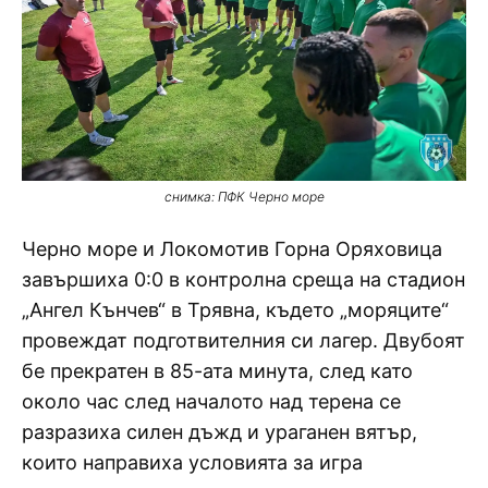
снимка: ПФК Черно море
Черно море и Локомотив Горна Оряховица
завършиха 0:0 в контролна среща на стадион
„Ангел Кънчев“ в Трявна, където „моряците“
провеждат подготвителния си лагер. Двубоят
бе прекратен в 85-ата минута, след като
около час след началото над терена се
разразиха силен дъжд и ураганен вятър,
които направиха условията за игра