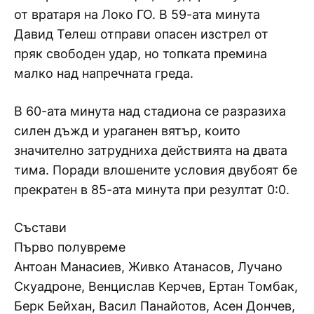
от вратаря на Локо ГО. В 59-ата минута
Давид Телеш отправи опасен изстрел от
пряк свободен удар, но топката премина
малко над напречната греда.
В 60-ата минута над стадиона се разразиха
силен дъжд и ураганен вятър, които
значително затрудниха действията на двата
тима. Поради влошените условия двубоят бе
прекратен в 85-ата минута при резултат 0:0.
Състави
Първо полувреме
Антоан Манасиев, Живко Атанасов, Лучано
Скуадроне, Венцислав Керчев, Ертан Томбак,
Берк Бейхан, Васил Панайотов, Асен Дончев,