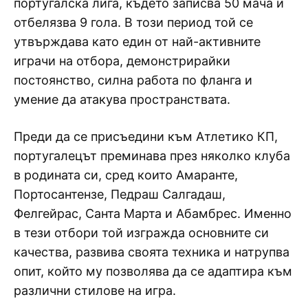
португалска лига, където записва 50 мача и
отбелязва 9 гола. В този период той се
утвърждава като един от най-активните
играчи на отбора, демонстрирайки
постоянство, силна работа по фланга и
умение да атакува пространствата.
Преди да се присъедини към Атлетико КП,
португалецът преминава през няколко клуба
в родината си, сред които Амаранте,
Портосантензе, Педраш Салгадаш,
Фелгейрас, Санта Марта и Абамбрес. Именно
в тези отбори той изгражда основните си
качества, развива своята техника и натрупва
опит, който му позволява да се адаптира към
различни стилове на игра.