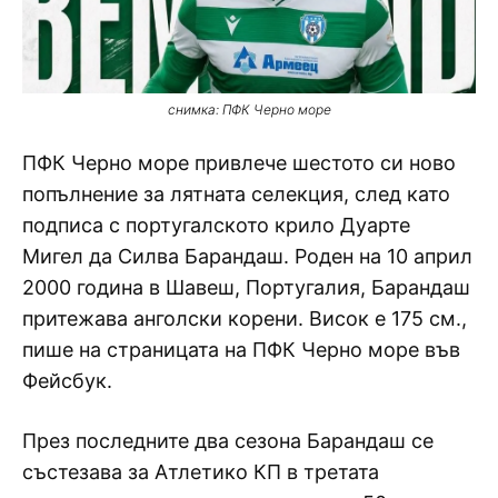
снимка: ПФК Черно море
ПФК Черно море привлече шестото си ново
попълнение за лятната селекция, след като
подписа с португалското крило Дуарте
Мигел да Силва Барандаш. Роден на 10 април
2000 година в Шавеш, Португалия, Барандаш
притежава анголски корени. Висок е 175 см.,
пише на страницата на ПФК Черно море във
Фейсбук.
През последните два сезона Барандаш се
състезава за Атлетико КП в третата