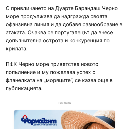
С привличането на Дуарте Барандаш Черно
море продължава да надгражда своята
офанзивна линия и да добавя разнообразие в
атаката. Очаква се португалецът да внесе
допълнителна острота и конкуренция по
крилата.
ПФК Черно море приветства новото
попълнение и му пожелава успех с
фланелката на „моряците“, се казва още в
публикацията.
Реклама