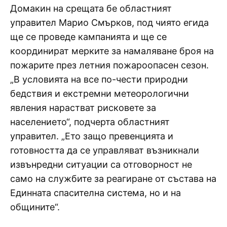
Домакин на срещата бе областният
управител Марио Смърков, под чиято егида
ще се проведе кампанията и ще се
координират мерките за намаляване броя на
пожарите през летния пожароопасен сезон.
„В условията на все по-чести природни
бедствия и екстремни метеорологични
явления нарастват рисковете за
населението“, подчерта областният
управител. „Ето защо превенцията и
готовността да се управляват възникнали
извънредни ситуации са отговорност не
само на службите за реагиране от състава на
Единната спасителна система, но и на
общините“.