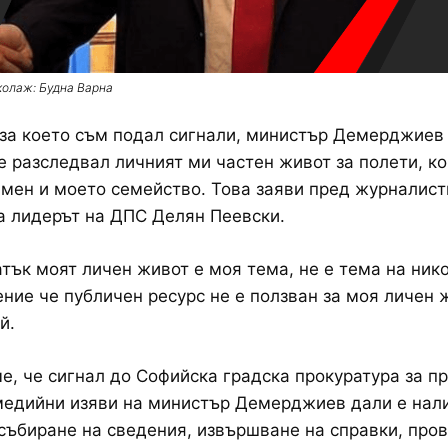
колаж: Будна Варна
 за което съм подал сигнали, министър Демерджиев
е разследвал личният ми частен живот за полети, ко
 мен и моето семейство. Това заяви пред журналист
 лидерът на ДПС Делян Пеевски.
атък моят личен живот е моя тема, не е тема на нико
ние че публичен ресурс не е ползван за моя личен ж
й.
, че сигнал до Софийска градска прокуратура за п
медийни изяви на министър Демерджиев дали е нал
събиране на сведения, извършване на справки, пров