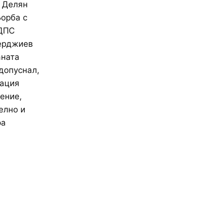
 Делян
Борба с
 ДПС
мерджиев
аната
допуснал,
мация
ение,
елно и
ра