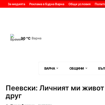
За медията
Реклама в Будна Варна
Общи условия
Полит
30 °C
Варна
ВАРНА
ОБЩИНИ
БЪЛ
Пеевски: Личният ми живот 
друг