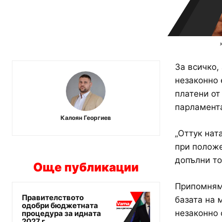
За всичко,
незаконно 
платени от
парламента
Калоян Георгиев
„Оттук нат
при положе
допълни то
Още публикации
Припомняме
Правителството
базата на 
одобри бюджетната
незаконно 
процедура за идната
2027 г