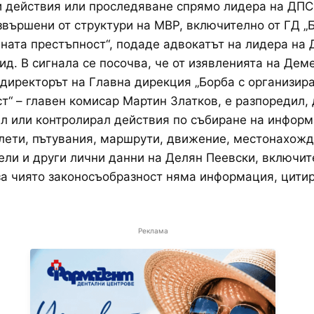
 действия или проследяване спрямо лидера на ДПС
звършени от структури на МВР, включително от ГД „
ната престъпност“, подаде адвокатът на лидера на
д. В сигнала се посочва, че от изявленията на Де
 директорът на Главна дирекция „Борба с организир
т“ – главен комисар Мартин Златков, е разпоредил, 
л или контролирал действия по събиране на инфор
лети, пътувания, маршрути, движение, местонахожд
ли и други лични данни на Делян Пеевски, включит
за чиято законосъобразност няма информация, цити
Реклама