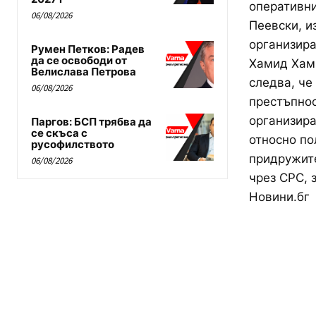
оперативни
06/08/2026
Пеевски, и
организира
Румен Петков: Радев
да се освободи от
Хамид Хами
Велислава Петрова
следва, че
06/08/2026
престъпнос
организира
Паргов: БСП трябва да
се скъса с
относно по
русофилството
придружите
06/08/2026
чрез СРС, 
Новини.бг