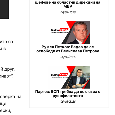
шефове на областни дирекции на
МВР
06/08/2026
ито са
Румен Петков: Радев да се
и в
освободи от Велислава Петрова
06/08/2026
й друг,
ивот“,
Паргов: БСП трябва да се скъса с
русофилството
роверка на
06/08/2026
ице
ерки,