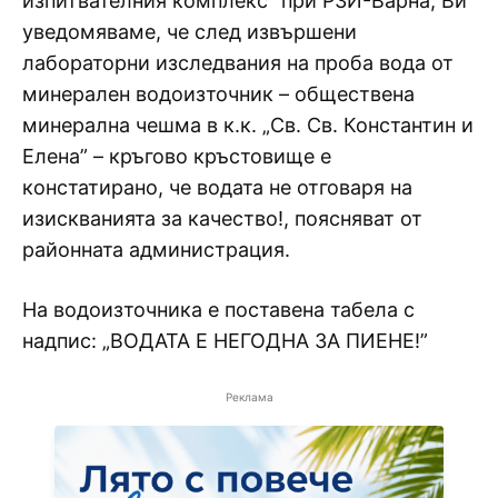
изпитвателния комплекс” при РЗИ-Варна, Ви
уведомяваме, че след извършени
лабораторни изследвания на проба вода от
минерален водоизточник – обществена
минерална чешма в к.к. „Св. Св. Константин и
Елена” – кръгово кръстовище е
констатирано, че водата не отговаря на
изискванията за качество!, поясняват от
районната администрация.
На водоизточника е поставена табела с
надпис: „ВОДАТА Е НЕГОДНА ЗА ПИЕНЕ!”
Реклама