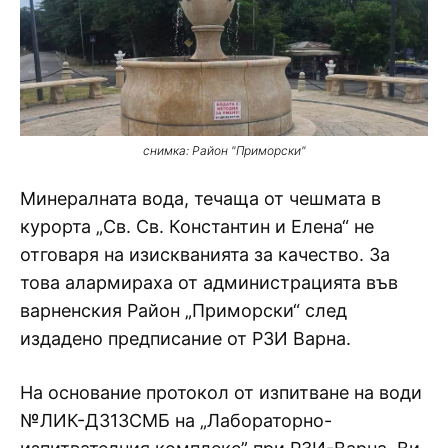
снимка: Район "Приморски"
Минералната вода, течаща от чешмата в
курорта „Св. Св. Константин и Елена“ не
отговаря на изискванията за качество. За
това алармираха от администрацията във
варненския Район „Приморски“ след
издадено предписание от РЗИ Варна.
На основание протокол от изпитване на води
№ЛИК-Д313СМБ на „Лабораторно-