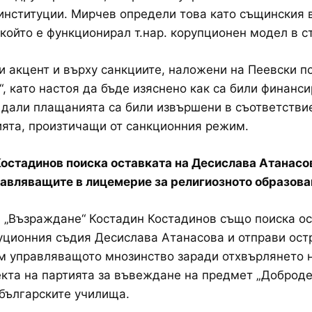
нституции. Мирчев определи това като същинския 
 който е функционирал т.нар. корупционен модел в с
и акцент и върху санкциите, наложени на Пеевски п
“, като настоя да бъде изяснено как са били финанс
 дали плащанията са били извършени в съответстви
ята, произтичащи от санкционния режим.
остадинов поиска оставката на Десислава Атанасо
авляващите в лицемерие за религиозното образова
 „Възраждане“ Костадин Костадинов също поиска о
уционния съдия Десислава Атанасова и отправи ост
м управляващото мнозинство заради отхвърлянето 
кта на партията за въвеждане на предмет „Доброде
 българските училища.