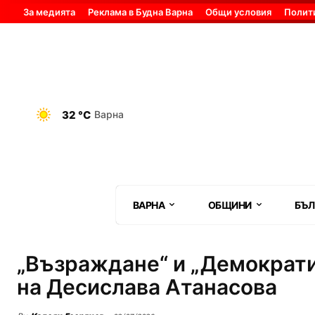
За медията
Реклама в Будна Варна
Общи условия
Полит
32 °C
Варна
ВАРНА
ОБЩИНИ
БЪЛ
„Възраждане“ и „Демократи
на Десислава Атанасова