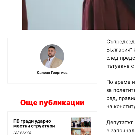
Съпредседа
България“ 
след предс
пътуване с
Калоян Георгиев
По време н
за полетит
ред, прави
Още публикации
на констит
ПБ гради ударно
Депутатът 
местни структури
е започнал
08/08/2026