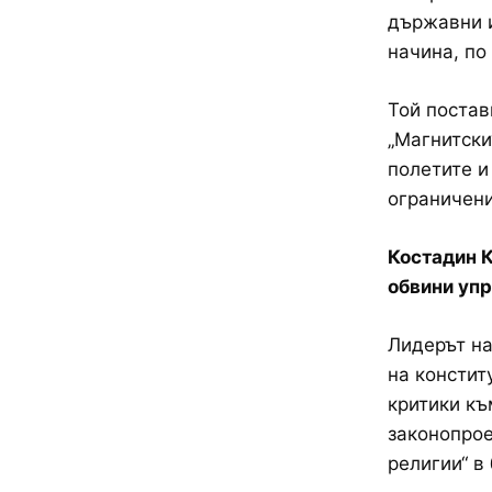
държавни и
начина, по
Той постав
„Магнитски
полетите и
ограничени
Костадин К
обвини упр
Лидерът на
на констит
критики къ
законопрое
религии“ в