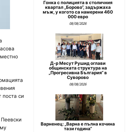
Гонка с полицията в столичния
квартал „Борово“, задържаха
мъж, у когото са намерени 460
000 евро
08/08/2026
а
насова
вместно
Д-р Месут Рушид оглави
общинската структура на
„Прогресивна България“ в
Суворово
ормацията
08/08/2026
овения
т поста си
 Пеевски
Варненец: „Варна е пълна кочина
 му
тази година“