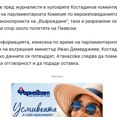
е пред журналисти в кулоарите Костадинов коменти
на парламентарната Комисия по вероизповеданият
аконопроекта на „Възраждане“, така и разразилия се
и спор около полетите на Пеевски.
нформацията, изнесена по време на парламентарно
е на вътрешния министър Иван Демерджиев, Коста
ако данните се потвърдят, Атанасова следва да поем
а отговорност и да подаде оставка.
Реклама