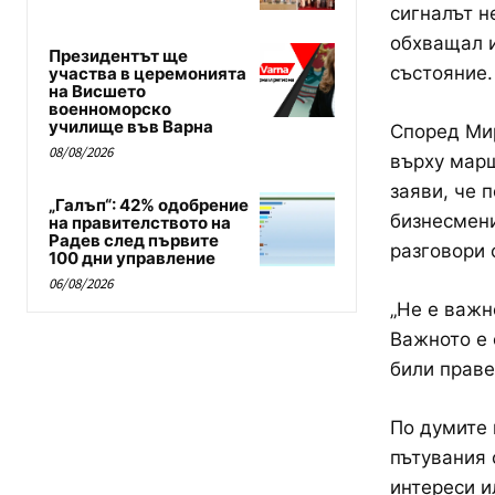
сигналът н
обхващал и
Президентът ще
състояние.
участва в церемонията
на Висшето
военноморско
училище във Варна
Според Мир
08/08/2026
върху марш
заяви, че 
„Галъп“: 42% одобрение
бизнесмени
на правителството на
Радев след първите
разговори 
100 дни управление
06/08/2026
„Не е важн
Важното е 
били праве
По думите 
пътувания 
интереси и