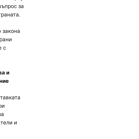
въпрос за
траната.
о закона
ирани
е с
ва и
ние
ставката
ри
на
тели и