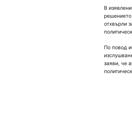
В изявлени
решението 
отхвърли з
политическ
По повод и
изслушван
заяви, че 
политическ