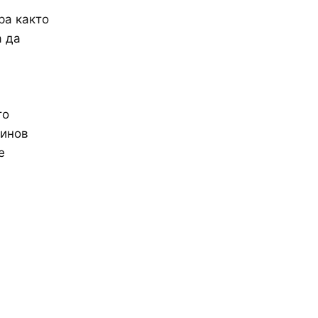
ра както
а да
то
динов
е