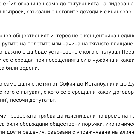
е е бил ограничен само до пътуванията на лидера на
 въпроси, свързани с неговите доходи и финансово
чев общественият интерес не е концентриран един
рутите на полетите или начина на тяхното плащане.
по-важно е да бъде установено с кого е пътувал Пеев
 се е срещал при посещенията си в чужбина и какв
са били водени.
о само дали е летял от София до Истанбул или до Д
с кого е пътувал, с кого се е срещал и какви договор
ни“, посочи депутатът.
му проверката трябва да изясни дали по време на т
са били обсъждани обществени поръчки, икономиче
ли други решения, свързани с упражняване на влия