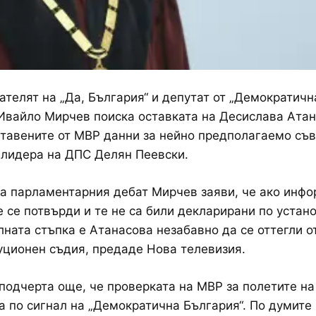
телят на „Да, България“ и депутат от „Демократичн
Ивайло Мирчев поиска оставката на Десислава Ата
тавените от МВР данни за нейно предполагаемо съ
 лидера на ДПС Делян Пеевски.
а парламентарния дебат Мирчев заяви, че ако инф
е се потвърди и те не са били декларирани по устан
лната стъпка е Атанасова незабавно да се оттегли о
уционен съдия, предаде Нова телевизия.
подчерта още, че проверката на МВР за полетите на
а по сигнал на „Демократична България“. По думите