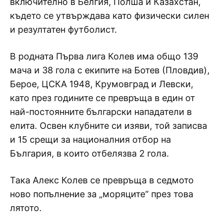
включително в Белгия, Полша и Казахстан,
където се утвърждава като физически силен
и резултатен футболист.
В родната Първа лига Колев има общо 139
мача и 38 гола с екипите на Ботев (Пловдив),
Берое, ЦСКА 1948, Крумовград и Левски,
като през годините се превръща в един от
най-постоянните български нападатели в
елита. Освен клубните си изяви, той записва
и 15 срещи за националния отбор на
България, в които отбелязва 2 гола.
Така Алекс Колев се превръща в седмото
ново попълнение за „моряците“ през това
лятото.