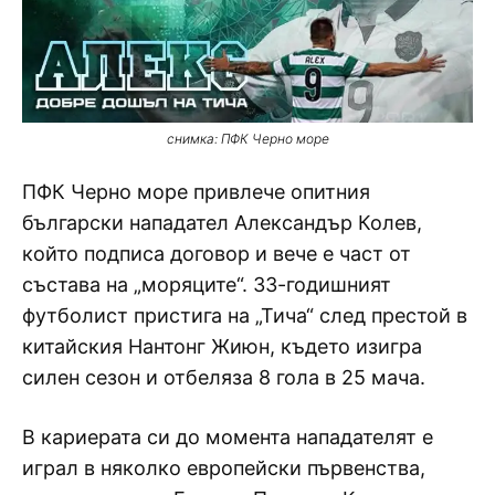
снимка: ПФК Черно море
ПФК Черно море привлече опитния
български нападател Александър Колев,
който подписа договор и вече е част от
състава на „моряците“. 33-годишният
футболист пристига на „Тича“ след престой в
китайския Нантонг Жиюн, където изигра
силен сезон и отбеляза 8 гола в 25 мача.
В кариерата си до момента нападателят е
играл в няколко европейски първенства,