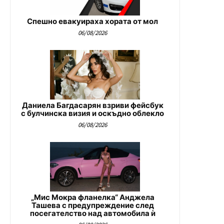
Спешно евакуираха хората от мол
06/08/2026
Даниела Багдасарян взриви фейсбук
с булчинска визия и оскъдно облекло
06/08/2026
„Мис Мокра фланелка“ Анджела
Ташева с предупреждение след
посегателство над автомобила ѝ