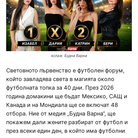
колаж: Будна Варна
Световното първенство е футболен форум,
който завладява света в магията около
футболната топка за 40 дни. През 2026
година домакини ще бъдат Мексико, САЩ и
Канада и на Мондиала ще се включат 48
отбора. Ние от медия „Будна Варна“, ще
покажем дали жените разбират от футбол и
през всеки един ден, в който има футболни