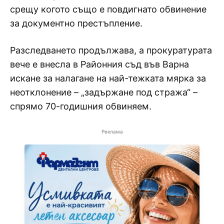
срещу когото също е повдигнато обвинение
за документно престъпление.
Разследването продължава, а прокуратурата
вече е внесла в Районния съд във Варна
искане за налагане на най-тежката мярка за
неотклонение – „задържане под стража“ –
спрямо 70-годишния обвиняем.
Реклама