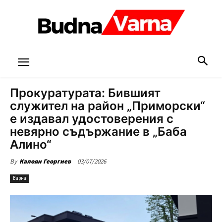
Прокуратурата: Бившият
служител на район „Приморски“
е издавал удостоверения с
невярно съдържание в „Баба
Алино“
03/07/2026
By
Калоян Георгиев
Варна