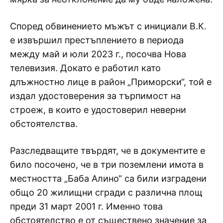
Според обвинението мъжът с инициали В.К.
е извършил престъплението в периода
между май и юли 2023 г., посочва Нова
телевизия. Докато е работил като
длъжностно лице в район „Приморски“, той е
издал удостоверения за търпимост на
строеж, в които е удостоверил неверни
обстоятелства.
Разследващите твърдят, че в документите е
било посочено, че в три поземлени имота в
местността „Баба Алино“ са били изградени
общо 20 жилищни сгради с различна площ
преди 31 март 2001 г. Именно това
обстоятелство е от съществено значение за