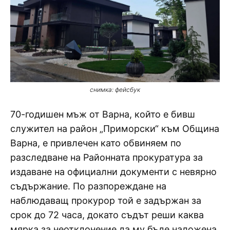
снимка: фейсбук
70-годишен мъж от Варна, който е бивш
служител на район „Приморски“ към Община
Варна, е привлечен като обвиняем по
разследване на Районната прокуратура за
издаване на официални документи с невярно
съдържание. По разпореждане на
наблюдаващ прокурор той е задържан за
срок до 72 часа, докато съдът реши каква
мярка за неотклонение да му бъде наложена.