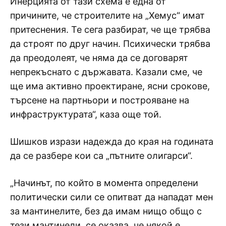
Инерцията от тази схема е една от
причините, че строителите на „Хемус“ имат
притеснения. Те сега разбират, че ще трябва
да строят по друг начин. Психически трябва
да преодолеят, че няма да се договарят
непрекъснато с държавата. Казали сме, че
ще има активно проектиране, ясни срокове,
търсене на партньори и построяване на
инфраструктурата“, каза още той.
Шишков изрази надежда до края на годината
да се разбере кои са „пътните олигарси“.
„Начинът, по който в момента определени
политически сили се опитват да нападат мен
за мантинелите, без да имам нищо общо с
тези мантинели, се оказва, че някой е