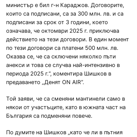
министър е бил г-н Караджов. Договорите,
които са подписани, са за 300 млн. лв. и са
подписани за срок от 3 години, което
означава, че октомври 2025 г. приключва
действието на тези договори. В един момент
по тези договори са платени 500 млн. лв.
Оказва се, че са сключени няколко пъти
анекси и това се случва най-интензивно в
периода 2025 г.“, коментира Шишков в
предаването „Денят ON AIR“.
Той заяви, че са сменяни мантинели само в
някои от участъците, като в южната част на
България са подменяни повече.
По думите на Шишков „като че ли в пътния