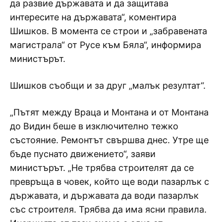
да развие държавата и да защитава
интересите на държавата“, коментира
Шишков. В момента се строи и „забравената
магистрала“ от Русе към Бяла“, информира
министърът.
Шишков съобщи и за друг „малък резултат“.
„Пътят между Враца и Монтана и от Монтана
до Видин беше в изключително тежко
състояние. Ремонтът свършва днес. Утре ще
бъде пуснато движението“, заяви
министърът. „Не трябва строителят да се
превръща в човек, който ще води пазарлък с
държавата, и държавата да води пазарлък
със строителя. Трябва да има ясни правила.