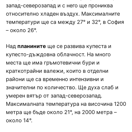
запад-северозапад и с него ще прониква
относително хладен въздух. Максималните
температури ще са между 27° и 32°, в София
– около 26°.
Над
планините
ще се развива купеста и
купесто-дъждовна облачност. На много
места ще има гръмотевични бури и
краткотрайни валежи, които в отделни
райони ще са временно интензивни и
значителни по количество. Ще духа слаб и
умерен вятър от запад-северозапад.
Максималната температура на височина 1200
метра ще бъде около 21°, на 2000 метра –
около 14°.