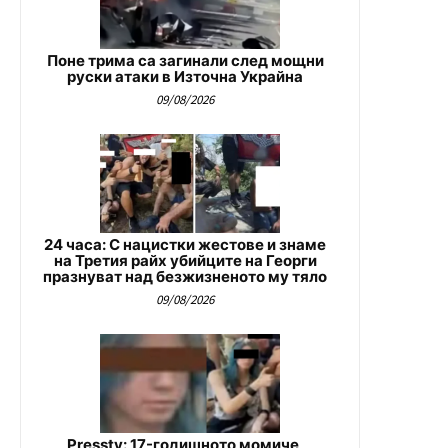
Поне трима са загинали след мощни
руски атаки в Източна Украйна
09/08/2026
24 часа: С нацистки жестове и знаме
на Третия райх убийците на Георги
празнуват над безжизненото му тяло
09/08/2026
Presstv: 17-годишното момиче,