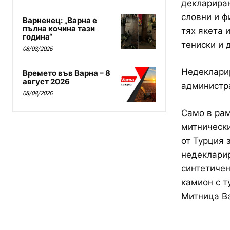
деклариран
словни и ф
Варненец: „Варна е
пълна кочина тази
тях якета 
година“
тениски и 
08/08/2026
Недекларир
Времето във Варна – 8
август 2026
администра
08/08/2026
Само в рам
митнически
от Турция 
недекларир
синтетичен
камион с т
Митница Ва