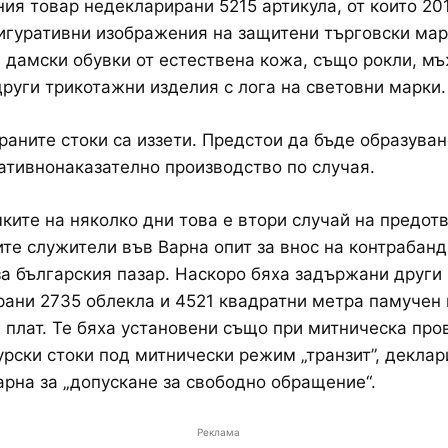
ия товар недекларирани 5215 артикула, от които 20
игуративни изображения на защитени търговски мар
и дамски обувки от естествена кожа, също рокли, мъ
други трикотажни изделия с лога на световни марки.
аните стоки са иззети. Предстои да бъде образуван
тивнонаказателно производство по случая.
ките на няколко дни това е втори случай на предотв
те служители във Варна опит за внос на контрабанд
за българския пазар. Наскоро бяха задържани други
ани 2735 облекла и 4521 квадратни метра памучен 
 плат. Те бяха установени също при митническа про
урски стоки под митнически режим „транзит”, деклар
рна за „допускане за свободно обращение“.
Реклама