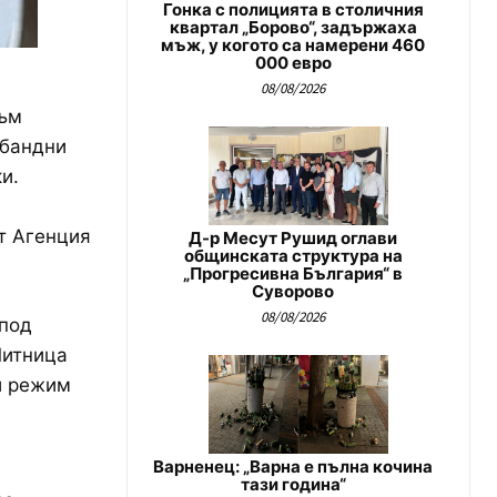
Гонка с полицията в столичния
квартал „Борово“, задържаха
мъж, у когото са намерени 460
000 евро
08/08/2026
към
абандни
и.
от Агенция
Д-р Месут Рушид оглави
общинската структура на
„Прогресивна България“ в
Суворово
08/08/2026
 под
Митница
и режим
Варненец: „Варна е пълна кочина
тази година“