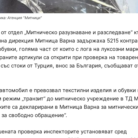
ка: Агенция "Митници"
от отдел „Митническо разузнаване и разследване“ 
лна дирекция Митница Варна задържаха 5215 контр
обувки, голяма част от които с лога на луксозни марк
аните артикули са открити при проверка на товарен
със стоки от Турция, внос за България, съобщават 
автомобил е превозвал текстилни изделия и обувки
 режим „транзит“ до митническо учреждение в ТД 
ките са декларирани в Митница Варна за митническ
 за свободно обращение“.
ената проверка инспекторите установяват сред