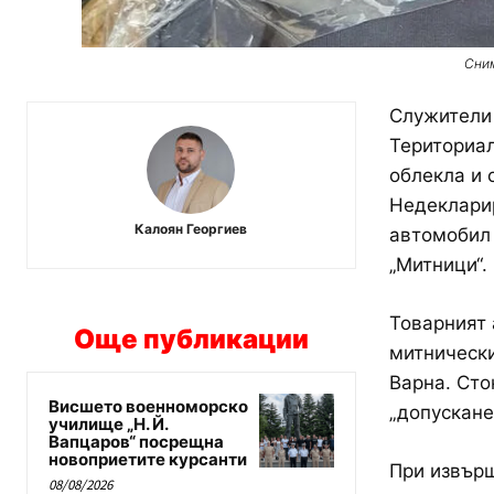
Сним
Служители 
Териториа
облекла и 
Недекларир
Калоян Георгиев
автомобил 
„Митници“.
Товарният 
Още публикации
митнически
Варна. Сто
Висшето военноморско
„допускане
училище „Н. Й.
Вапцаров“ посрещна
новоприетите курсанти
При извърш
08/08/2026