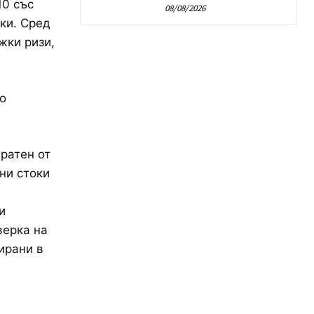
10 със
08/08/2026
ки. Сред
жки ризи,
о
ратен от
ни стоки
и
верка на
ирани в