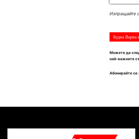
Изпращайте с
Будна Варна 
Можете да след
най-важните съ
Абонирайте се 