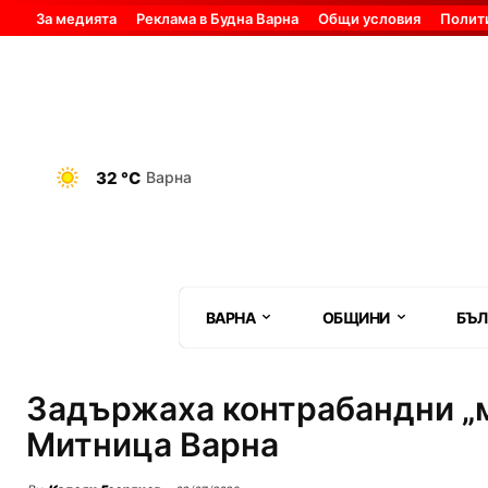
За медията
Реклама в Будна Варна
Общи условия
Полит
32 °C
Варна
ВАРНА
ОБЩИНИ
БЪЛ
Задържаха контрабандни „м
Митница Варна