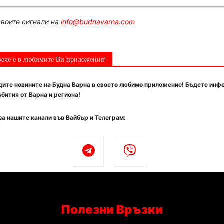
воите сигнали на
info@budnavarna.com
вече е в любимите Ви приложения!
ите новините на Будна Варна в своето любимо приложение! Бъдете инф
бития от Варна и региона!
за нашите канали във Вайбър и Телеграм:
Полезни Връзки