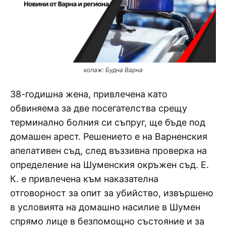
колаж: Будна Варна
38-годишна жена, привлечена като
обвиняема за две посегателства срещу
терминално болния си съпруг, ще бъде под
домашен арест. Решението е на Варненския
апелативен съд, след въззивна проверка на
определение на Шуменския окръжен съд. Е.
К. е привлечена към наказателна
отговорност за опит за убийство, извършено
в условията на домашно насилие в Шумен
спрямо лице в безпомощно състояние и за