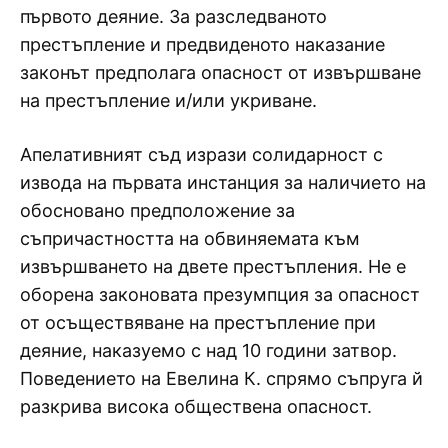
първото деяние. За разследваното
престъпление и предвиденото наказание
законът предполага опасност от извършване
на престъпление и/или укриване.
Апелативният съд изрази солидарност с
извода на първата инстанция за наличието на
обосновано предположение за
съпричастността на обвиняемата към
извършването на двете престъпления. Не е
оборена законовата презумпция за опасност
от осъществяване на престъпление при
деяние, наказуемо с над 10 години затвор.
Поведението на Евелина К. спрямо съпруга й
разкрива висока обществена опасност.