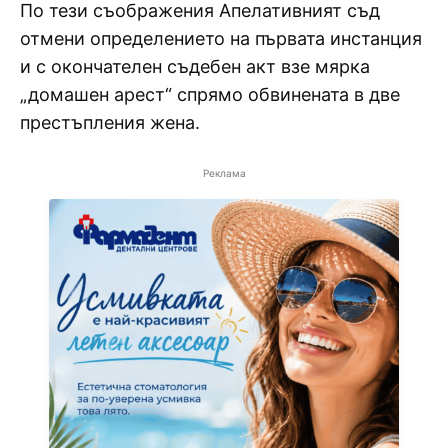
По тези съображения Апелативният съд
отмени определението на първата инстанция
и с окончателен съдебен акт взе мярка
„домашен арест“ спрямо обвинената в две
престъпления жена.
Реклама