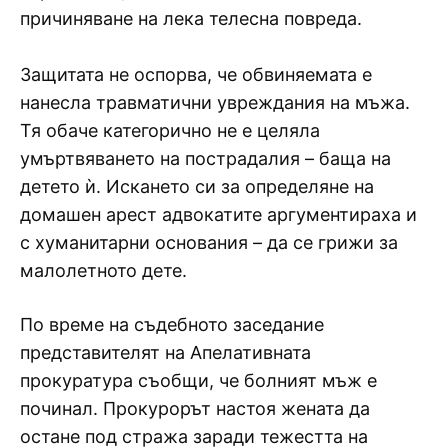
причиняване на лека телесна повреда.
Защитата не оспорва, че обвиняемата е
нанесла травматични увреждания на мъжа.
Тя обаче категорично не е целяла
умъртвяването на пострадалия – баща на
детето ѝ. Искането си за определяне на
домашен арест адвокатите аргументираха и
с хуманитарни основания – да се грижи за
малолетното дете.
По време на съдебното заседание
представителят на Апелативната
прокуратура съобщи, че болният мъж е
починал. Прокурорът настоя жената да
остане под стража заради тежестта на