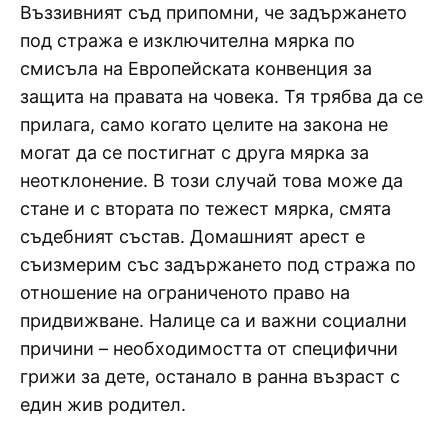
Въззивният съд припомни, че задържането
под стража е изключителна мярка по
смисъла на Европейската конвенция за
защита на правата на човека. Тя трябва да се
прилага, само когато целите на закона не
могат да се постигнат с друга мярка за
неотклонение. В този случай това може да
стане и с втората по тежест мярка, смята
съдебният състав. Домашният арест е
съизмерим със задържането под стража по
отношение на ограниченото право на
придвижване. Налице са и важни социални
причини – необходимостта от специфични
грижи за дете, останало в ранна възраст с
един жив родител.