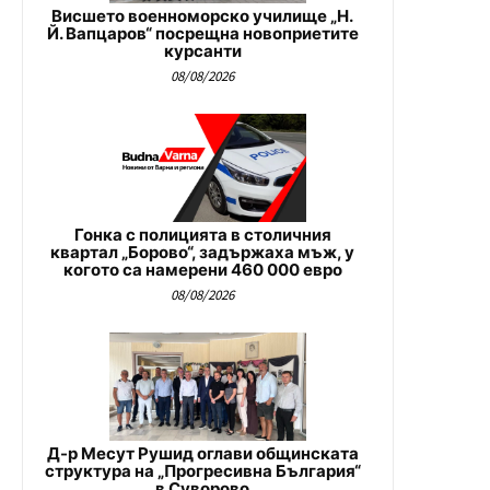
Висшето военноморско училище „Н.
Й. Вапцаров“ посрещна новоприетите
курсанти
08/08/2026
Гонка с полицията в столичния
квартал „Борово“, задържаха мъж, у
когото са намерени 460 000 евро
08/08/2026
Д-р Месут Рушид оглави общинската
структура на „Прогресивна България“
в Суворово