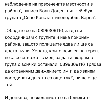
наблюдение на пресечените местности в
района“, написа Боян Доцев във фейсбук
групата „Село Константиново/общ. Варна“.
„Обадете се на 0899309116, за да ви
координирам с групите и нека покрием
района, защото полицаите едва ли ще са
достатъчни. Хората, които вече са на терен,
нека се свържат с мен, за да ги вкарам в
група с всички останали! 0899309116 Трябва
да ограничим движението им и да хванем
координати докато са още тук!“, пише още
той.
И допълва, че желанието е на близките.