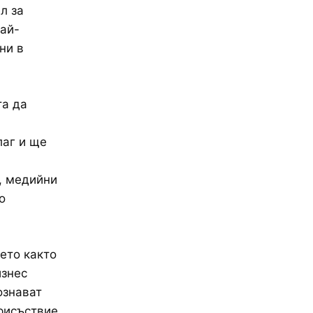
л за
най-
ни в
та да
лаг и ще
, медийни
о
ето както
изнес
ознават
рисъствие