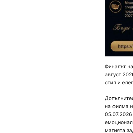
Финалът на
август 202
стил и еле
Допълнител
на филма на
05.07.2026
емоционалн
магията за