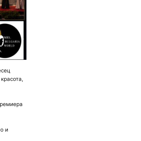
есец
 красота,
премиера
о и