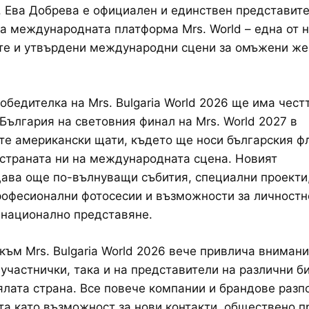
 Ева Добрева е официален и единствен представите
а международната платформа Mrs. World – една от 
те и утвърдени международни сцени за омъжени же
обедителка на Mrs. Bulgaria World 2026 ще има чест
България на световния финал на Mrs. World 2027 в
е американски щати, където ще носи българския ф
страната ни на международната сцена. Новият
ава още по-вълнуващи събития, специални проекти
рофесионални фотосесии и възможности за личностн
 национално представяне.
към Mrs. Bulgaria World 2026 вече привлича внимани
участнички, така и на представители на различни б
ялата страна. Все повече компании и брандове разп
а като възможност за нови контакти, обществено п