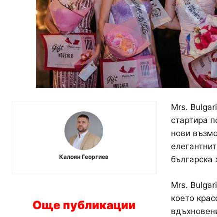
Mrs. Bulga
стартира п
нови възмо
елегантни
Калоян Георгиев
българска 
Mrs. Bulgar
което крас
Още публикации
вдъхновени