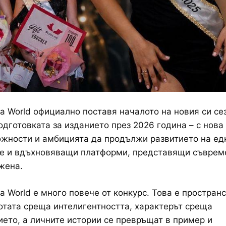
ria World официално поставя началото на новия си се
одготовката за изданието през 2026 година – с нова 
жности и амбицията да продължи развитието на едн
те и вдъхновяващи платформи, представящи съврем
жена.
ia World е много повече от конкурс. Това е пространс
отата среща интелигентността, характерът среща
ето, а личните истории се превръщат в пример и