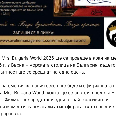
 Mrs. Bulgaria World 2026 ще се проведе в края на м
6 г. в Варна – морската столица на България, където
гантност ще се срещнат на една сцена.
на емоция за новия сезон ще бъде и официалната 
 Mrs. Bulgaria World, която ще се състои в неделя –
 г. Филмът ще представи едни от най-красивите и
и моменти, запечатали атмосферата, вдъхновениет
д проекта.