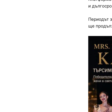
и дългосро
Периодът з
ще продълж