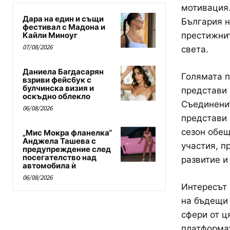
мотивация.
Дара на един и същи
България н
фестивал с Мадона и
Кайли Миноуг
престижни
07/08/2026
света.
Даниела Багдасарян
Голямата п
взриви фейсбук с
булчинска визия и
представи 
оскъдно облекло
Съединенит
06/08/2026
представи 
сезон обещ
„Мис Мокра фланелка“
Анджела Ташева с
участия, п
предупреждение след
посегателство над
развитие и
автомобила ѝ
06/08/2026
Интересът 
на бъдещи 
сфери от ц
платформат