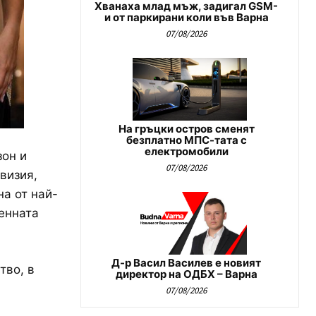
Хванаха млад мъж, задигал GSM-
и от паркирани коли във Варна
07/08/2026
На гръцки остров сменят
безплатно МПС-тата с
електромобили
зон и
07/08/2026
визия,
а от най-
енната
Д-р Васил Василев е новият
тво, в
директор на ОДБХ – Варна
07/08/2026