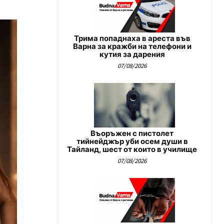
Трима попаднаха в ареста във
Варна за кражби на телефони и
кутия за дарения
07/08/2026
Въоръжен с пистолет
тийнейджър уби осем души в
Тайланд, шест от които в училище
07/08/2026