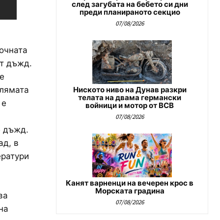
след загубата на бебето си дни
преди планираното секцио
07/08/2026
очната
от дъжд.
е
олямата
Ниското ниво на Дунав разкри
телата на двама германски
 е
войници и мотор от ВСВ
07/08/2026
б дъжд.
ад, в
ератури
Канят варненци на вечерен крос в
Морската градина
ва
07/08/2026
на