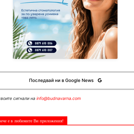
Последвай ни в Google News
воите сигнали на
info@budnavarna.com
вече е в любимите Ви приложения!