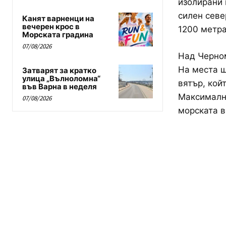
изолирани 
силен севе
Канят варненци на
вечерен крос в
1200 метра
Морската градина
07/08/2026
Над Черном
На места щ
Затварят за кратко
улица „Вълноломна“
вятър, кой
във Варна в неделя
Максимални
07/08/2026
морската в