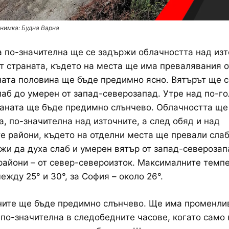
нимка: Будна Варна
 по-значителна ще се задържи облачността над изт
т страната, където на места ще има превалявания 
ата половина ще бъде предимно ясно. Вятърът ще с
аб до умерен от запад-северозапад. Утре над по-г
раната ще бъде предимно слънчево. Облачността ще
, по-значителна над източните, а след обяд и над
е райони, където на отделни места ще превали сла
и да духа слаб и умерен вятър от запад-северозап
райони – от север-североизток. Максималните темп
ежду 25° и 30°, за София – около 26°.
ните ще бъде предимно слънчево. Ще има променли
 по-значителна в следобедните часове, когато само 