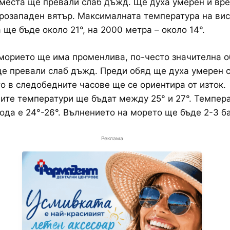
места ще превали слаб дъжд. Ще духа умерен и вр
розападен вятър. Максималната температура на ви
 ще бъде около 21°, на 2000 метра – около 14°.
орието ще има променлива, по-често значителна о
е превали слаб дъжд. Преди обяд ще духа умерен 
то в следобедните часове ще се ориентира от изток.
те температури ще бъдат между 25° и 27°. Темпера
ода е 24°-26°. Вълнението на морето ще бъде 2-3 б
Реклама