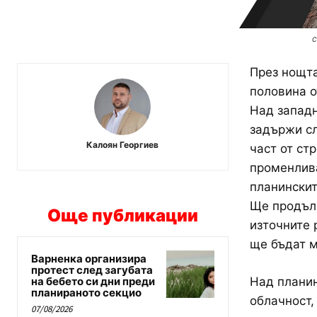
с
През нощта
половина о
Над западн
задържи сл
Калоян Георгиев
част от ст
променлива
планинскит
Ще продълж
Още публикации
източните 
ще бъдат м
Варненка организира
протест след загубата
на бебето си дни преди
Над плани
планираното секцио
облачност,
07/08/2026