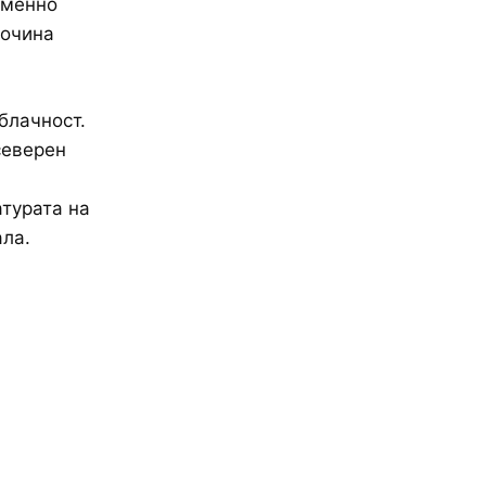
еменно
сочина
блачност.
северен
турата на
ала.