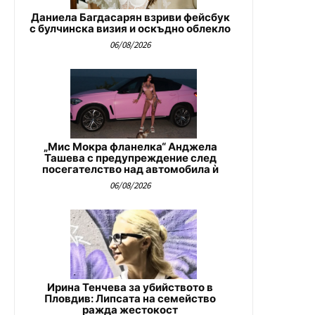
Даниела Багдасарян взриви фейсбук
с булчинска визия и оскъдно облекло
06/08/2026
„Мис Мокра фланелка“ Анджела
Ташева с предупреждение след
посегателство над автомобила ѝ
06/08/2026
Ирина Тенчева за убийството в
Пловдив: Липсата на семейство
ражда жестокост