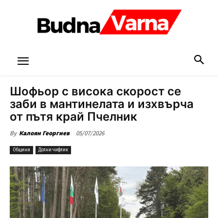
Шофьор с висока скорост се
заби в мантинелата и изхвърча
от пътя край Пчелник
05/07/2026
By
Калоян Георгиев
Общини
Долни чифлик