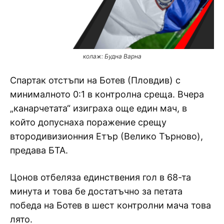
колаж: Будна Варна
Спартак отстъпи на Ботев (Пловдив) с
минималното 0:1 в контролна среща. Вчера
„канарчетата“ изиграха още един мач, в
който допуснаха поражение срещу
втородивизионния Етър (Велико Търново),
предава БТА.
Цонов отбеляза единствения гол в 68-та
минута и това бе достатъчно за петата
победа на Ботев в шест контролни мача това
лято.