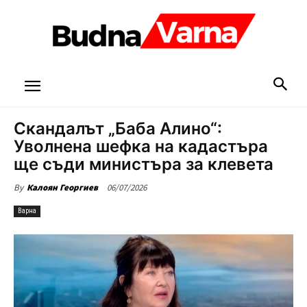
Скандалът „Баба Алино“:
Уволнена шефка на кадастъра
ще съди министъра за клевета
06/07/2026
By
Калоян Георгиев
Варна