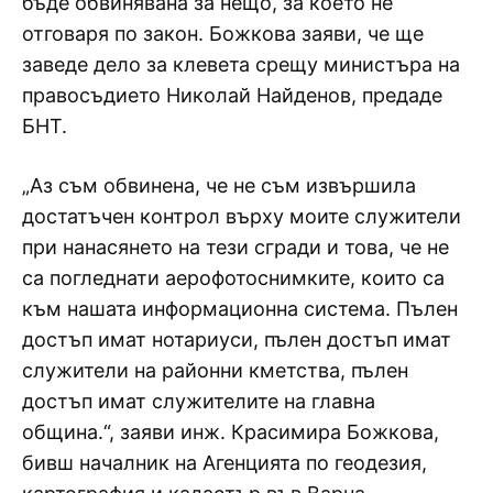
бъде обвинявана за нещо, за което не
отговаря по закон. Божкова заяви, че ще
заведе дело за клевета срещу министъра на
правосъдието Николай Найденов, предаде
БНТ.
„Аз съм обвинена, че не съм извършила
достатъчен контрол върху моите служители
при нанасянето на тези сгради и това, че не
са погледнати аерофотоснимките, които са
към нашата информационна система. Пълен
достъп имат нотариуси, пълен достъп имат
служители на районни кметства, пълен
достъп имат служителите на главна
община.“, заяви инж. Красимира Божкова,
бивш началник на Агенцията по геодезия,