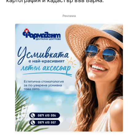
картография и кадастър във Варна.
Реклама