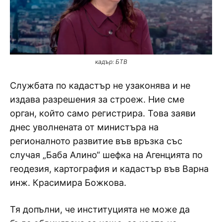
кадър: БТВ
Службата по кадастър не узаконява и не
издава разрешения за строеж. Ние сме
орган, който само регистрира. Това заяви
днес уволнената от министъра на
регионалното развитие във връзка със
случая „Баба Алино“ шефка на Агенцията по
геодезия, картография и кадастър във Варна
инж. Красимира Божкова.
Тя допълни, че институцията не може да