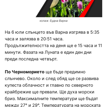
колаж: Будна Варна
На 6 юли слънцето във Варна изгрява в 5:35
часа и залязва в 20:51 часа.
Продължителността на деня ще е 15 часа и 11
минути. Фазата на Луната е един ден дни
преди последна четвърт.
По Черноморието
ще бъде предимно
слънчево. Около и след обяд ще се развива
купеста облачност и главно по северното
крайбрежие ще превали. Ще духа морски
бриз. Максималните температури ще бъдат
между 27° и 29°. Температурата на морската