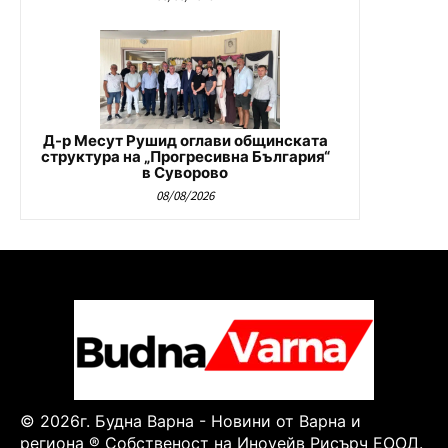
Д-р Месут Рушид оглави общинската
структура на „Прогресивна България“
в Суворово
08/08/2026
© 2026г. Будна Варна - Новини от Варна и
региона ® Собственост на Иноуейв Рисърч ЕООД.