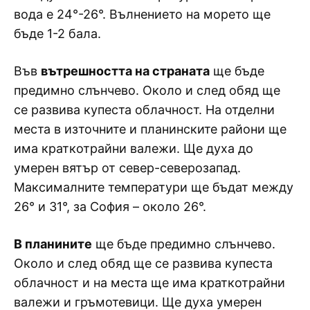
вода е 24°-26°. Вълнението на морето ще
бъде 1-2 бала.
Във
вътрешността на страната
ще бъде
предимно слънчево. Около и след обяд ще
се развива купеста облачност. На отделни
места в източните и планинските райони ще
има краткотрайни валежи. Ще духа до
умерен вятър от север-северозапад.
Максималните температури ще бъдат между
26° и 31°, за София – около 26°.
В планините
ще бъде предимно слънчево.
Около и след обяд ще се развива купеста
облачност и на места ще има краткотрайни
валежи и гръмотевици. Ще духа умерен