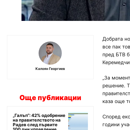
Добрата но
все пак то
пред БТВ б
Керемедчи
Калоян Георгиев
„За момент
решение. Т
правителст
Още публикации
каза още т
„Галъп“: 42% одобрение
Според екс
на правителството на
години уча
Радев след първите
100 дни управление