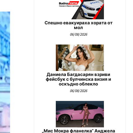
Спешно евакуираха хората от
мол
06/08/2026
Даниела Багдасарян взриви
фейсбук с булчинска визия и
оскъдно облекло
06/08/2026
„Мис Мокра фланелка“ Анджела