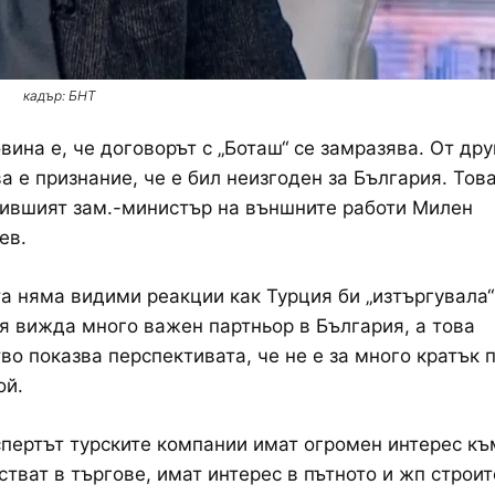
кадър: БНТ
вина е, че договорът с „Боташ“ се замразява. От дру
ва е признание, че е бил неизгоден за България. Тов
ившият зам.-министър на външните работи Милен
ев.
а няма видими реакции как Турция би „изтъргувала“
я вижда много важен партньор в България, а това
во показва перспективата, че не е за много кратък п
ой.
пертът турските компании имат огромен интерес към
стват в търгове, имат интерес в пътното и жп строит