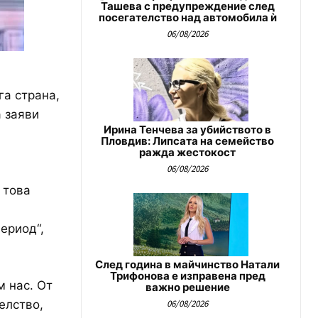
Ташева с предупреждение след
посегателство над автомобила ѝ
06/08/2026
га страна,
а заяви
Ирина Тенчева за убийството в
Пловдив: Липсата на семейство
ражда жестокост
06/08/2026
 това
ериод“,
След година в майчинство Натали
Трифонова е изправена пред
 нас. От
важно решение
елство,
06/08/2026