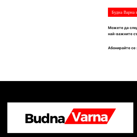
Будна Варна 
Можете да след
най-важните съ
Абонирайте се 