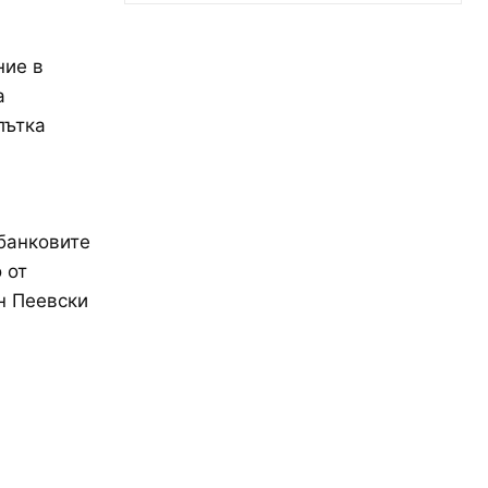
ние в
а
лътка
банковите
 от
н Пеевски