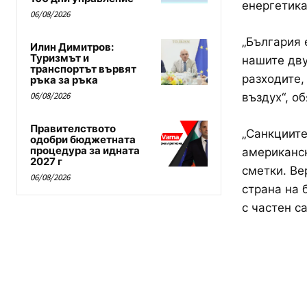
енергетика
06/08/2026
„България 
Илин Димитров:
Туризмът и
нашите дву
транспортът вървят
разходите,
ръка за ръка
06/08/2026
въздух“, об
Правителството
„Санкциите
одобри бюджетната
процедура за идната
американск
2027 г
сметки. Ве
06/08/2026
страна на 
с частен с