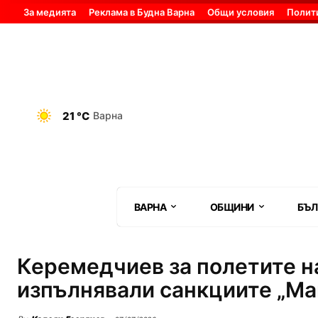
За медията
Реклама в Будна Варна
Общи условия
Полит
21 °C
Варна
ВАРНА
ОБЩИНИ
БЪЛ
Керемедчиев за полетите на
изпълнявали санкциите „Ма