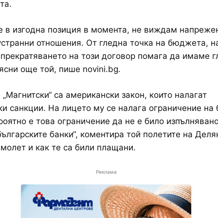
та.
е в изгодна позиция в момента, не виждам напреже
странни отношения. От гледна точка на бюджета, н
 прекратяването на този договор помага да имаме г
ясни още той, пише novini.bg.
 „Магнитски“ са американски закон, които налагат
и санкции. На лицето му се налага ограничение на 
роятно е това ограничение да не е било изпълнявано
българските банки“, коментира той полетите на Деля
амолет и как те са били плащани.
Реклама