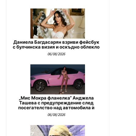
Даниела Багдасарян взриви фейсбук
с булчинска визия и оскъдно облекло
06/08/2026
„Мис Мокра фланелка“ Анджела
Ташева с предупреждение след
посегателство над автомобила ѝ
06/08/2026