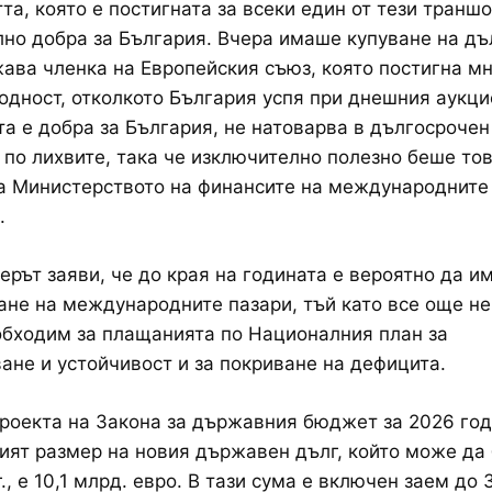
та, която е постигната за всеки един от тези траншо
но добра за България. Вчера имаше купуване на дъ
ава членка на Европейския съюз, която постигна мн
одност, отколкото България успя при днешния аукци
а е добра за България, не натоварва в дългосрочен
по лихвите, така че изключително полезно беше то
а Министерството нa финансите на международните 
.
рът заяви, че до края на годината е вероятно да и
ане на международните пазари, тъй като все още не
обходим за плащанията по Националния план за
ане и устойчивост и за покриване на дефицита.
роекта на Закона за държавния бюджет за 2026 го
ят размер на новия държавен дълг, който може да 
., е 10,1 млрд. евро. В тази сума е включен заем до 