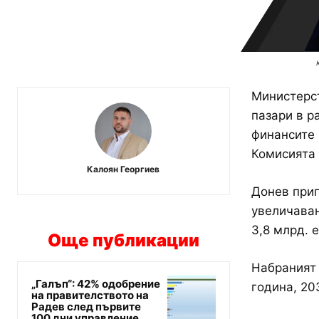
Министерст
пазари в р
финансите 
Комисията 
Калоян Георгиев
Донев прип
увеличаван
3,8 млрд. 
Още публикации
Набраният 
„Галъп“: 42% одобрение
година, 20
на правителството на
Радев след първите
100 дни управление