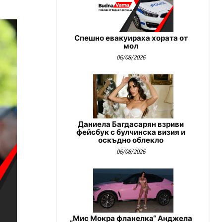
Спешно евакуираха хората от
мол
06/08/2026
Даниела Багдасарян взриви
фейсбук с булчинска визия и
оскъдно облекло
06/08/2026
„Мис Мокра фланелка“ Анджела