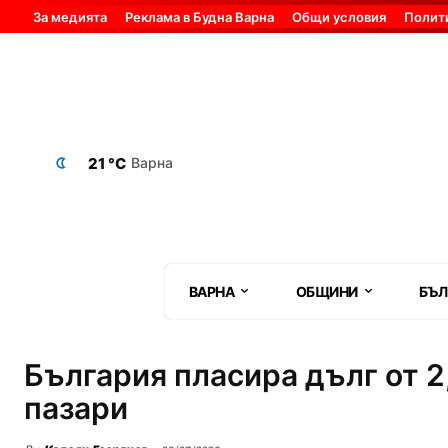
За медията
Реклама в Будна Варна
Общи условия
Полит
21 °C
Варна
ВАРНА
ОБЩИНИ
БЪЛ
България пласира дълг от 
пазари