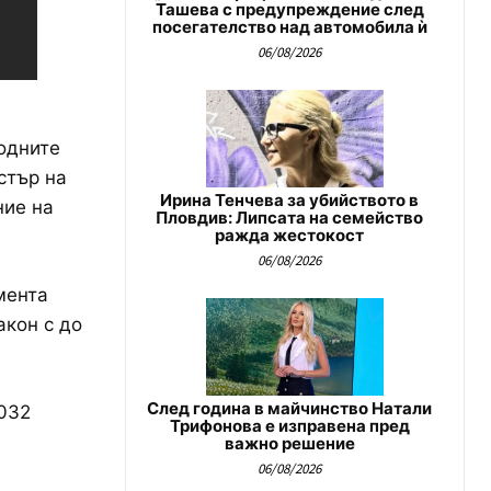
Ташева с предупреждение след
посегателство над автомобила ѝ
06/08/2026
одните
стър на
Ирина Тенчева за убийството в
ние на
Пловдив: Липсата на семейство
ражда жестокост
06/08/2026
мента
акон с до
След година в майчинство Натали
2032
Трифонова е изправена пред
важно решение
06/08/2026