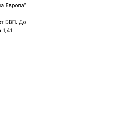
на Европа“
от БВП. До
 1,41