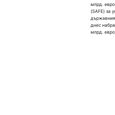
млрд. евро
(SAFE) за 
държавният
днес набра
млрд. евро