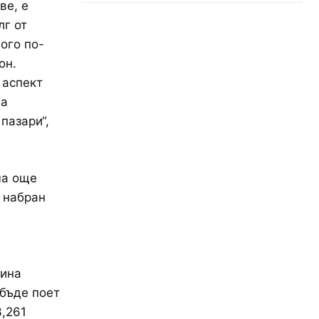
ве, е
лг от
ого по-
он.
 аспект
ва
пазари“,
ма още
 набран
дина
бъде поет
3,261