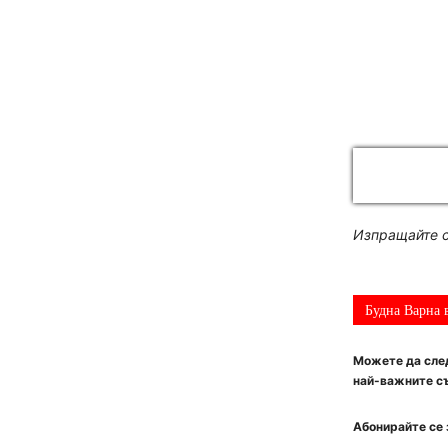
Изпращайте с
Будна Варна 
Можете да след
най-важните съ
Абонирайте се 