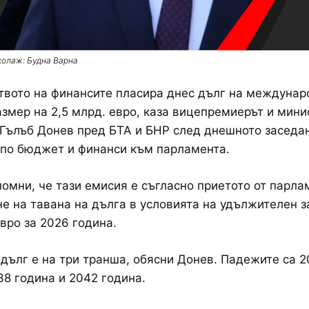
колаж: Будна Варна
вото на финансите пласира днес дълг на междунар
азмер на 2,5 млрд. евро, каза вицепремиерът и мини
Гълъб Донев пред БТА и БНР след днешното заседа
по бюджет и финанси към парламента.
омни, че тази емисия е съгласно приетото от парла
е на тавана на дълга в условията на удължителен з
евро за 2026 година.
дълг е на три транша, обясни Донев. Падежите са 
38 година и 2042 година.