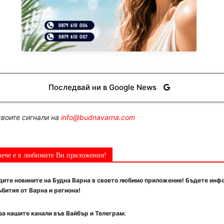
Последвай ни в Google News
воите сигнали на
info@budnavarna.com
вече е в любимите Ви приложения!
ите новините на Будна Варна в своето любимо приложение! Бъдете инф
бития от Варна и региона!
за нашите канали във Вайбър и Телеграм: