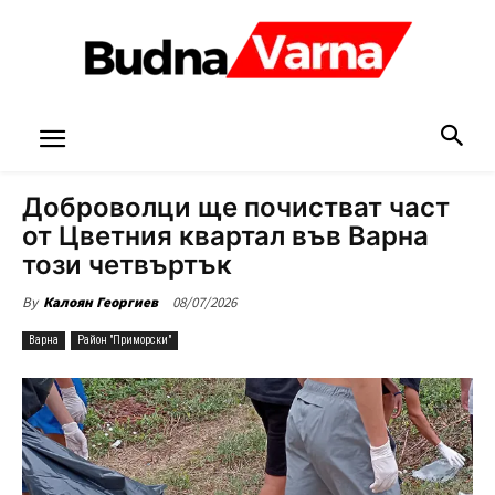
Доброволци ще почистват част
от Цветния квартал във Варна
този четвъртък
08/07/2026
By
Калоян Георгиев
Варна
Район "Приморски"