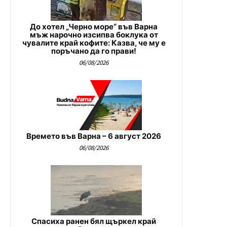
До хотел „Черно море“ във Варна
мъж нарочно изсипва боклука от
чувалите край кофите: Казва, че му е
поръчано да го прави!
06/08/2026
Времето във Варна – 6 август 2026
06/08/2026
Спасиха ранен бял щъркел край