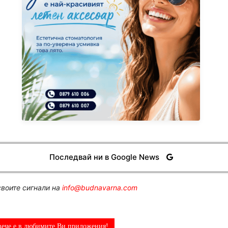
Последвай ни в Google News
воите сигнали на
info@budnavarna.com
вече е в любимите Ви приложения!