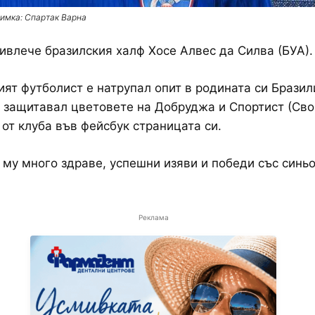
имка: Спартак Варна
ивлече бразилския халф Хосе Алвес да Силва (БУА).
ят футболист е натрупал опит в родината си Бразили
 защитавал цветовете на Добруджа и Спортист (Сво
от клуба във фейсбук страницата си.
му много здраве, успешни изяви и победи със синь
Реклама