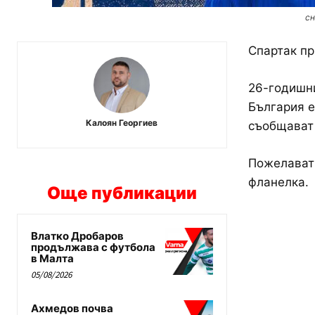
сн
Спартак пр
26-годишни
България е
Калоян Георгиев
съобщават 
Пожелават 
фланелка.
Още публикации
Влатко Дробаров
продължава с футбола
в Малта
05/08/2026
Ахмедов почва