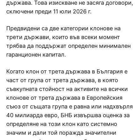
държава. Това изискване не засяга договори,
сключени преди 11 юли 2026 г.
Предвидени са две категории клонове на
трети държави, които във всеки момент
трябва да поддържат определен минимален
гаранционен капитал.
Когато клон от трета държава в България е
част от група от трета държава, в която
съвкупната стойност на активите на всички
клонове от трета държава в Европейския
съюз от същата група е равна или надхвърля
40 милиарда евро, БНБ извършва оценка за
определяне на този клон като системно
значим и дали той поражда значителни