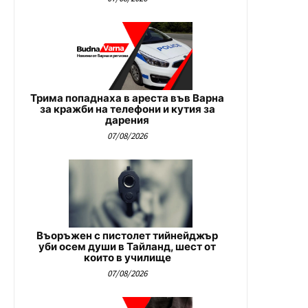
Трима попаднаха в ареста във Варна
за кражби на телефони и кутия за
дарения
07/08/2026
Въоръжен с пистолет тийнейджър
уби осем души в Тайланд, шест от
които в училище
07/08/2026