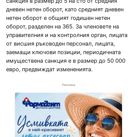
санкция в размер до 5 на сто от средния
дневен нетен оборот, като средният дневен
нетен оборот е общият годишен нетен
оборот, разделен на 365. За членовете на
управителния и на контролния орган, лицата
от висшия ръководен персонал, лицата,
заемащи ключови позиции, периодичната
имуществена санкция е в размер до 50 000
евро, предвиждат измененията.
Реклама