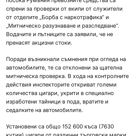
посока Румъния превозните средства са
спрени за проверки от екипи от служители
от отделите „Борба с наркотрафика“ и
„Митническо разузнаване и разследване“.
Водачите и пътниците са заявили, че не
пренасят акцизни стоки.
Поради възникнали съмнения при огледа на
автомобилите, те са отклонени за щателна
митническа проверка. В хода на контролните
действия инспекторите откриват големи
количества цигари, укрити в специално
изработени тайници в пода, вратите и
седалките на автомобилите.
Установени са общо 152 600 къса (7630
кутии) цигари от различни търговски марки