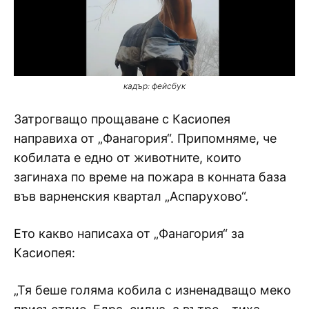
кадър: фейсбук
Затрогващо прощаване с Касиопея
направиха от „Фанагория“. Припомняме, че
кобилата е едно от животните, които
загинаха по време на пожара в конната база
във варненския квартал „Аспарухово“.
Ето какво написаха от „Фанагория“ за
Касиопея:
„Тя беше голяма кобила с изненадващо меко