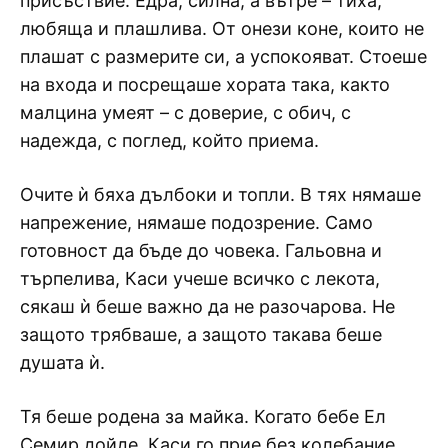
присъствие. Едра, силна, а вътре – тиха,
любяща и плашлива. От онези коне, които не
плашат с размерите си, а успокояват. Стоеше
на входа и посрещаше хората така, както
малцина умеят – с доверие, с обич, с
надежда, с поглед, който приема.
Очите ѝ бяха дълбоки и топли. В тях нямаше
напрежение, нямаше подозрение. Само
готовност да бъде до човека. Гальовна и
търпелива, Каси учеше всичко с лекота,
сякаш ѝ беше важно да не разочарова. Не
защото трябваше, а защото такава беше
душата ѝ.
Тя беше родена за майка. Когато бебе Ел
Семир дойде, Каси го прие без колебание.