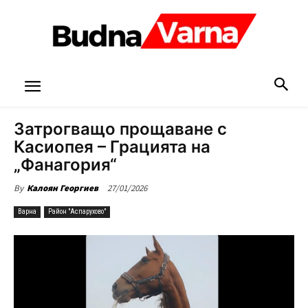
Затрогващо прощаване с
Касиопея – Грацията на
„Фанагория“
27/01/2026
By
Калоян Георгиев
Варна
Район "Аспарухово"