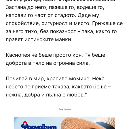
Застана до него, пазеше го, водеше го,
направи го част от стадото. Даде му
спокойствие, сигурност и място. Грижеше се
за него тихо, без показност – така, както го
правят истинските майки.
Касиопея не беше просто кон. Тя беше
доброта в тяло на огромна сила.
Почивай в мир, красиво момиче. Нека
небето те приеме такава, каквато беше –
нежна, добра и пълна с любов.“
Реклама