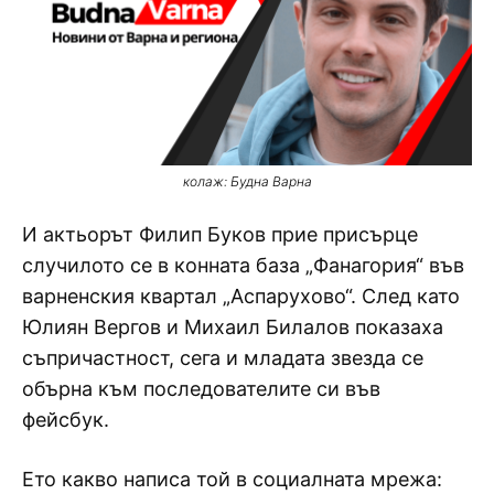
колаж: Будна Варна
И актьорът Филип Буков прие присърце
случилото се в конната база „Фанагория“ във
варненския квартал „Аспарухово“. След като
Юлиян Вергов и Михаил Билалов показаха
съпричастност, сега и младата звезда се
обърна към последователите си във
фейсбук.
Ето какво написа той в социалната мрежа: