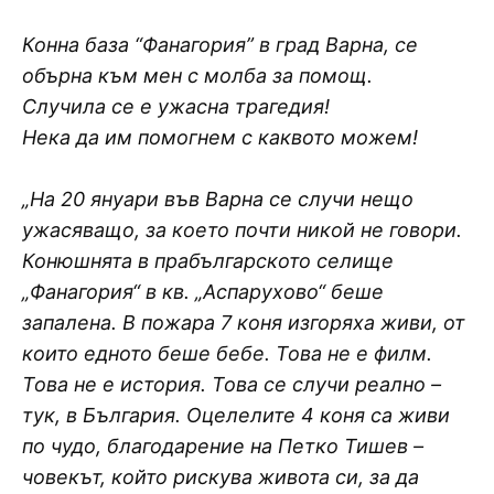
Конна база “Фанагория” в град Варна, се
обърна към мен с молба за помощ.
Случила се е ужасна трагедия!
Нека да им помогнем с каквото можем!
„На 20 януари във Варна се случи нещо
ужасяващо, за което почти никой не говори.
Конюшнята в прабългарското селище
„Фанагория“ в кв. „Аспарухово“ беше
запалена. В пожара 7 коня изгоряха живи, от
които едното беше бебе. Това не е филм.
Това не е история. Това се случи реално –
тук, в България. Оцелелите 4 коня са живи
по чудо, благодарение на Петко Тишев –
човекът, който рискува живота си, за да