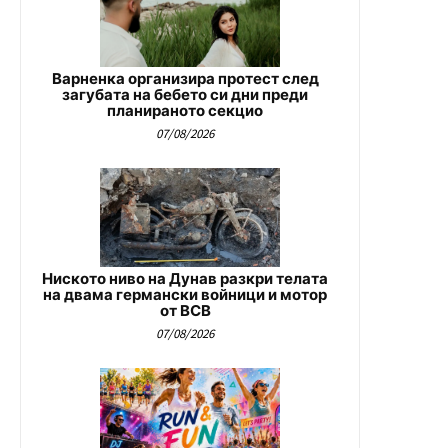
Варненка организира протест след
загубата на бебето си дни преди
планираното секцио
07/08/2026
Ниското ниво на Дунав разкри телата
на двама германски войници и мотор
от ВСВ
07/08/2026