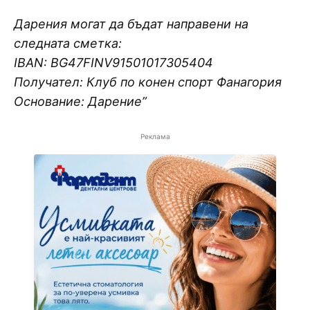
Дарения могат да бъдат направени на
следната сметка:
IBAN: BG47FINV91501017305404
Получател: Клуб по конен спорт Фанагория
Основание: Дарение”
Реклама