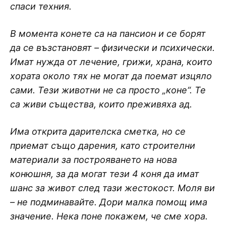
спаси техния.
В момента конете са на пансион и се борят
да се възстановят – физически и психически.
Имат нужда от лечение, грижи, храна, които
хората около тях не могат да поемат изцяло
сами. Тези животни не са просто „коне“. Те
са живи същества, които преживяха ад.
Има открита дарителска сметка, но се
приемат също дарения, като строителни
материали за построяването на нова
конюшня, за да могат тези 4 коня да имат
шанс за живот след тази жестокост. Моля ви
– не подминавайте. Дори малка помощ има
значение. Нека поне покажем, че сме хора.