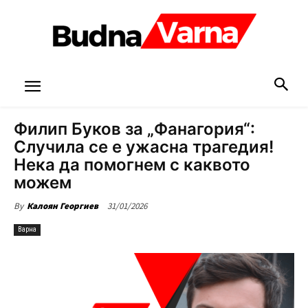
Филип Буков за „Фанагория“:
Случила се е ужасна трагедия!
Нека да помогнем с каквото
можем
31/01/2026
By
Калоян Георгиев
Варна