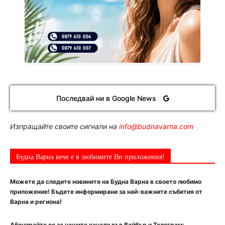
Последвай ни в Google News
Изпращайте своите сигнали на
info@budnavarna.com
Будна Варна вече е в любимите Ви приложения!
Можете да следите новините на Будна Варна в своето любимо
приложение! Бъдете информирани за най-важните събития от
Варна и региона!
Абонирайте се за нашите канали във Вайбър и Телеграм: