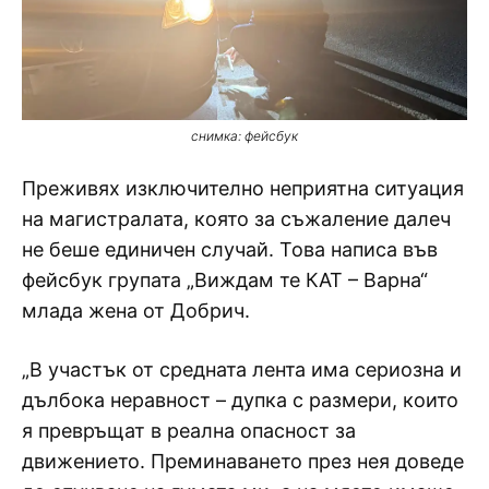
снимка: фейсбук
Преживях изключително неприятна ситуация
на магистралата, която за съжаление далеч
не беше единичен случай. Това написа във
фейсбук групата „Виждам те КАТ – Варна“
млада жена от Добрич.
„В участък от средната лента има сериозна и
дълбока неравност – дупка с размери, които
я превръщат в реална опасност за
движението. Преминаването през нея доведе