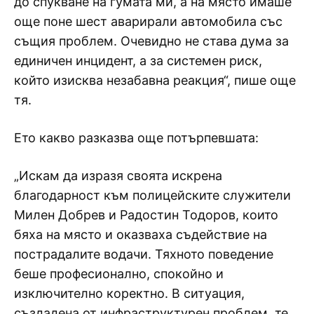
до спукване на гумата ми, а на място имаше
още поне шест аварирали автомобила със
същия проблем. Очевидно не става дума за
единичен инцидент, а за системен риск,
който изисква незабавна реакция“, пише още
тя.
Ето какво разказва още потърпевшата:
„Искам да изразя своята искрена
благодарност към полицейските служители
Милен Добрев и Радостин Тодоров, които
бяха на място и оказваха съдействие на
пострадалите водачи. Тяхното поведение
беше професионално, спокойно и
изключително коректно. В ситуация,
създадена от инфраструктурен проблем, те