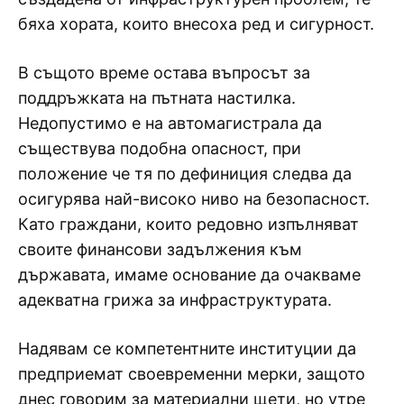
бяха хората, които внесоха ред и сигурност.
В същото време остава въпросът за
поддръжката на пътната настилка.
Недопустимо е на автомагистрала да
съществува подобна опасност, при
положение че тя по дефиниция следва да
осигурява най-високо ниво на безопасност.
Като граждани, които редовно изпълняват
своите финансови задължения към
държавата, имаме основание да очакваме
адекватна грижа за инфраструктурата.
Надявам се компетентните институции да
предприемат своевременни мерки, защото
днес говорим за материални щети, но утре