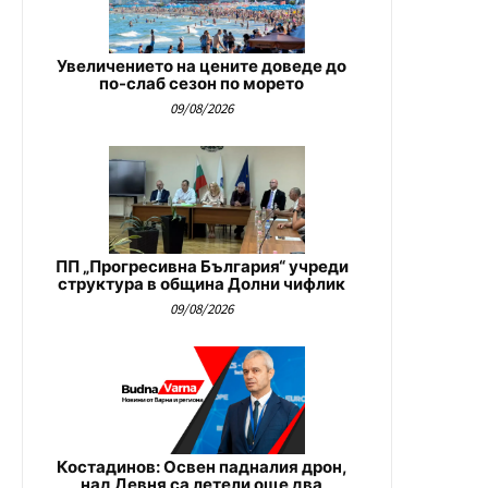
Увеличението на цените доведе до
по-слаб сезон по морето
09/08/2026
ПП „Прогресивна България“ учреди
структура в община Долни чифлик
09/08/2026
Костадинов: Освен падналия дрон,
над Девня са летели още два