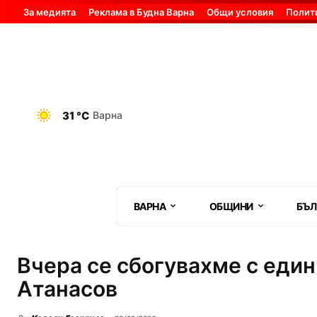
За медията
Реклама в Будна Варна
Общи условия
Полит
31 °C
Варна
ВАРНА
ОБЩИНИ
БЪЛ
Вчера се сбогувахме с еди
Атанасов