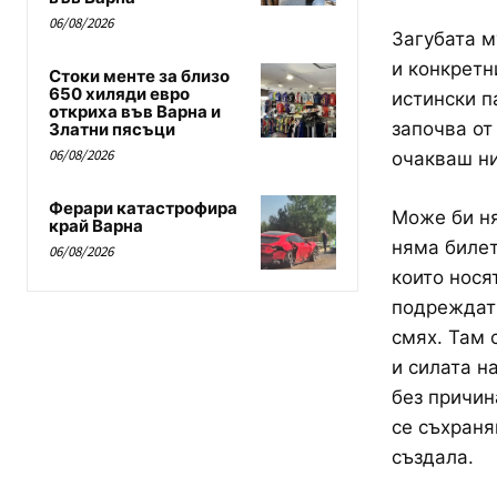
06/08/2026
Загубата м
и конкретн
Стоки менте за близо
650 хиляди евро
истински п
откриха във Варна и
започва от
Златни пясъци
06/08/2026
очакваш ни
Ферари катастрофира
Може би ня
край Варна
няма билет
06/08/2026
които нося
подреждат 
смях. Там 
и силата н
без причин
се съхраня
създала.