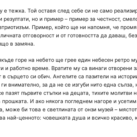
у е тежка. Той оставя след себе си не само реализи
и резултати, но и пример – пример за честност, смел
атриотизъм. Пример, който ще ни напомня, че промя
 личната отговорност и от готовността да даваш, без
що в замяна.
къде горе на небето ще грее един небесен ретро му
и и работно време. Вратите му са винаги отворени з
т в сърцето си обич. Ангелите са пазители на истори
ги внимателно, за да не се изгуби нито една сълза, 
се пазят първите стъпки на децата, тихите молитви 
а прошката. И ако някога погледнем нагоре и усетим
а, може би това е светлината от онзи музей – мястот
ва най-ценното: човешката душа и всичко красиво, 