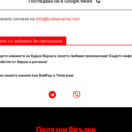
Последвай ни в Google News
воите сигнали на
info@budnavarna.com
вече е в любимите Ви приложения!
ите новините на Будна Варна в своето любимо приложение! Бъдете инф
бития от Варна и региона!
за нашите канали във Вайбър и Телеграм:
Полезни Връзки