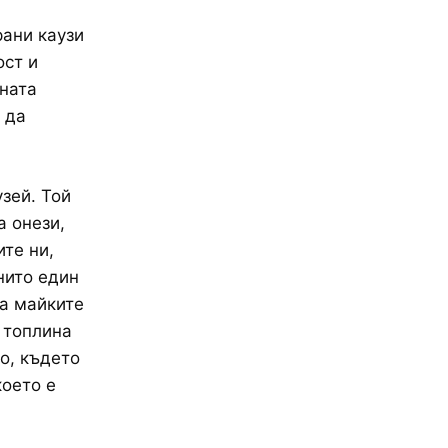
рани каузи
ост и
ната
 да
зей. Той
а онези,
ите ни,
нито един
на майките
 топлина
о, където
което е