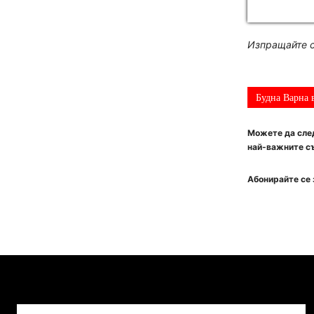
Изпращайте с
Будна Варна 
Можете да след
най-важните съ
Абонирайте се 