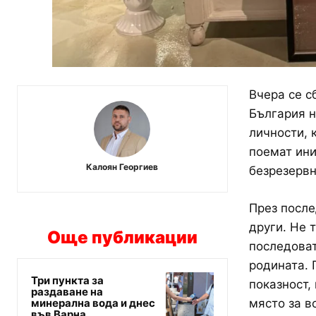
Вчера се с
България н
личности, 
поемат ини
Калоян Георгиев
безрезервн
През после
други. Не 
Още публикации
последоват
родината. 
Три пункта за
показност,
раздаване на
минерална вода и днес
място за в
във Варна