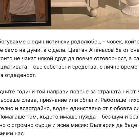
богувахме с един истински родолюбец – човек, койт
е само на думи, а с дела. Цветан Атанасов бе от он
които не чакат някой друг да поеме отговорност, а с
циативата – със собствени средства, с лично време 
а отдаденост.
дните години той направи повече за страната ни от
търсеше слава, признание или облаги. Работеше тихо
елно и всеотдайно, воден единствено от любовта с
Помагаше там, където имаше нужда – без шум и без
 но с огромно сърце и ясна мисия: България да бъде
сички нас.