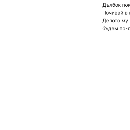
Дълбок пок
Почивай в 
Делото му 
бъдем по-д