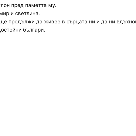
лон пред паметта му.
мир и светлина.
ще продължи да живее в сърцата ни и да ни вдъхно
остойни българи.