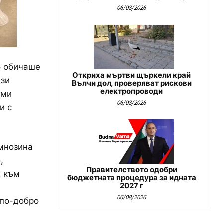
06/08/2026
о обичаше
Откриха мъртви щъркели край
ези
Вълчи дол, проверяват рискови
електропроводи
ами
06/08/2026
и с
 мнозина
,
Правителството одобри
и към
бюджетната процедура за идната
2027 г
06/08/2026
 по-добро