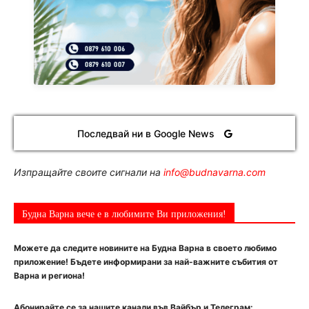
Последвай ни в Google News
Изпращайте своите сигнали на
info@budnavarna.com
Будна Варна вече е в любимите Ви приложения!
Можете да следите новините на Будна Варна в своето любимо
приложение! Бъдете информирани за най-важните събития от
Варна и региона!
Абонирайте се за нашите канали във Вайбър и Телеграм: