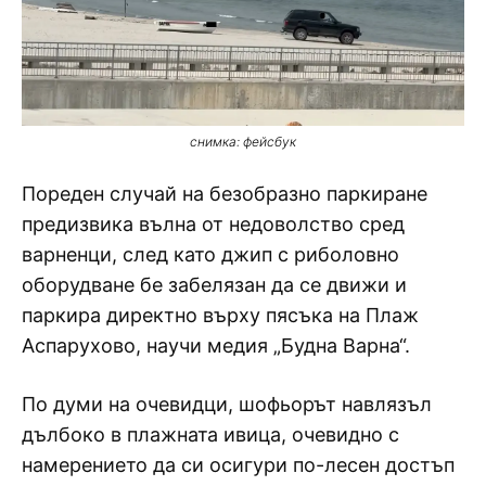
снимка: фейсбук
Пореден случай на безобразно паркиране
предизвика вълна от недоволство сред
варненци, след като джип с риболовно
оборудване бе забелязан да се движи и
паркира директно върху пясъка на Плаж
Аспарухово, научи медия „Будна Варна“.
По думи на очевидци, шофьорът навлязъл
дълбоко в плажната ивица, очевидно с
намерението да си осигури по-лесен достъп