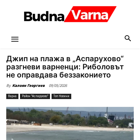
Джип на плажа в „Аспарухово“
разгневи варненци: Риболовът
не оправдава беззаконието
09/05/2026
By
Калоян Георгиев
Варна
Район "Аспарухово"
Топ Новини